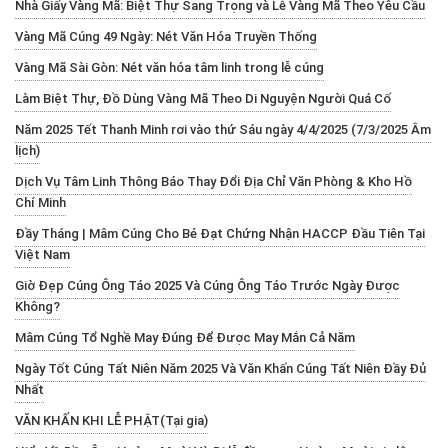
Nhà Giấy Vàng Mã: Biệt Thự Sang Trọng và Lễ Vàng Mã Theo Yêu Cầu
Vàng Mã Cúng 49 Ngày: Nét Văn Hóa Truyền Thống
Vàng Mã Sài Gòn: Nét văn hóa tâm linh trong lễ cúng
Làm Biệt Thự, Đồ Dùng Vàng Mã Theo Di Nguyện Người Quá Cố
Năm 2025 Tết Thanh Minh rơi vào thứ Sáu ngày 4/4/2025 (7/3/2025 Âm
lịch)
Dịch Vụ Tâm Linh Thông Báo Thay Đổi Địa Chỉ Văn Phòng & Kho Hồ
Chí Minh
Đầy Tháng | Mâm Cúng Cho Bé Đạt Chứng Nhận HACCP Đầu Tiên Tại
Việt Nam
Giờ Đẹp Cúng Ông Táo 2025 Và Cúng Ông Táo Trước Ngày Được
Không?
Mâm Cúng Tổ Nghề May Đúng Để Được May Mắn Cả Năm
Ngày Tốt Cúng Tất Niên Năm 2025 Và Văn Khấn Cúng Tất Niên Đầy Đủ
Nhất
VĂN KHẤN KHI LỄ PHẬT(Tại gia)