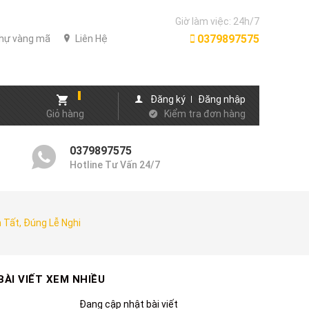
Giờ làm việc: 24h/7
0379897575
thự vàng mã
Liên Hệ
Đăng ký
Đăng nhập
Giỏ hàng
Kiểm tra đơn hàng
0379897575
Hotline Tư Vấn 24/7
Tất, Đúng Lễ Nghi
BÀI VIẾT XEM NHIỀU
Đang cập nhật bài viết