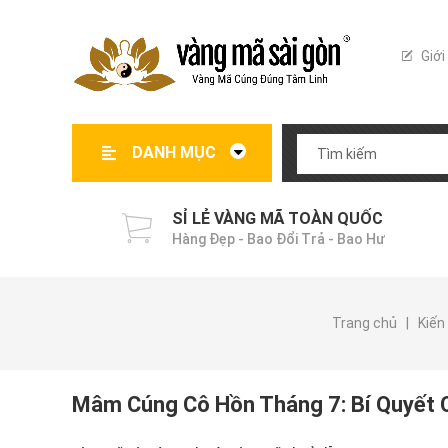
Giới
DANH MỤC
Vàng Mã Theo Nghi Lễ
Biệt Thự Vàng Mã
Giấy Tiền Vàng Mã
Đồ Dùng Vàng Mã
Vật Phẩm Cúng Lễ
Kiến Thức Vàng Mã
SỈ LẺ VÀNG MÃ TOÀN QUỐC
Hàng Đẹp - Bao Đổi Trả - Bao Hư
Trang chủ
|
Kiến
Mâm Cúng Cô Hồn Tháng 7: Bí Quyết C