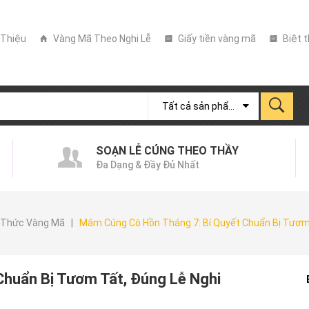
 Thiệu
Vàng Mã Theo Nghi Lễ
Giấy tiền vàng mã
Biệt 
Tất cả sản phẩm
SOẠN LỄ CÚNG THEO THẦY
Đa Dạng & Đầy Đủ Nhất
 Thức Vàng Mã
|
Mâm Cúng Cô Hồn Tháng 7: Bí Quyết Chuẩn Bị Tươm 
huẩn Bị Tươm Tất, Đúng Lễ Nghi