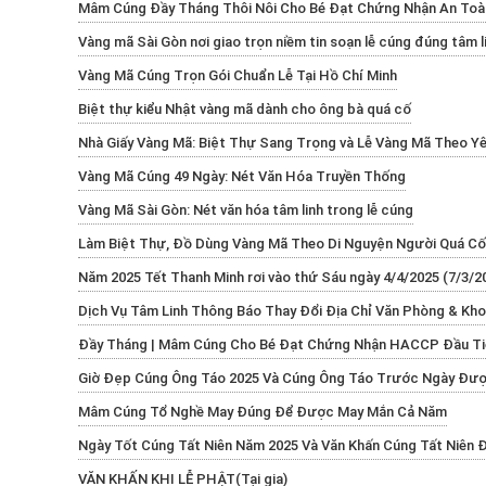
Mâm Cúng Đầy Tháng Thôi Nôi Cho Bé Đạt Chứng Nhận An T
Vàng mã Sài Gòn nơi giao trọn niềm tin soạn lễ cúng đúng tâm l
Vàng Mã Cúng Trọn Gói Chuẩn Lễ Tại Hồ Chí Minh
Biệt thự kiểu Nhật vàng mã dành cho ông bà quá cố
Nhà Giấy Vàng Mã: Biệt Thự Sang Trọng và Lễ Vàng Mã Theo Y
Vàng Mã Cúng 49 Ngày: Nét Văn Hóa Truyền Thống
Vàng Mã Sài Gòn: Nét văn hóa tâm linh trong lễ cúng
Làm Biệt Thự, Đồ Dùng Vàng Mã Theo Di Nguyện Người Quá Cố
Năm 2025 Tết Thanh Minh rơi vào thứ Sáu ngày 4/4/2025 (7/3/2
Dịch Vụ Tâm Linh Thông Báo Thay Đổi Địa Chỉ Văn Phòng & Kho
Đầy Tháng | Mâm Cúng Cho Bé Đạt Chứng Nhận HACCP Đầu Tiê
Giờ Đẹp Cúng Ông Táo 2025 Và Cúng Ông Táo Trước Ngày Đư
Mâm Cúng Tổ Nghề May Đúng Để Được May Mắn Cả Năm
Ngày Tốt Cúng Tất Niên Năm 2025 Và Văn Khấn Cúng Tất Niên 
VĂN KHẤN KHI LỄ PHẬT(Tại gia)