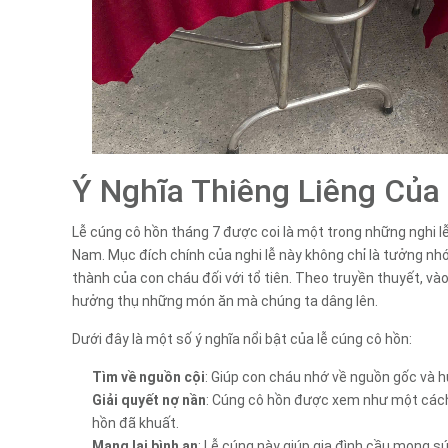
Ý Nghĩa Thiêng Liêng Của
Lễ cúng cô hồn tháng 7 được coi là một trong những nghi lễ
Nam. Mục đích chính của nghi lễ này không chỉ là tưởng nhớ
thành của con cháu đối với tổ tiên. Theo truyền thuyết, vào
hưởng thụ những món ăn mà chúng ta dâng lên.
Dưới đây là một số ý nghĩa nổi bật của lễ cúng cô hồn:
Tìm về nguồn cội
: Giúp con cháu nhớ về nguồn gốc và hư
Giải quyết nợ nần
: Cúng cô hồn được xem như một cách 
hồn đã khuất.
Mang lại bình an
: Lễ cúng này giúp gia đình cầu mong s