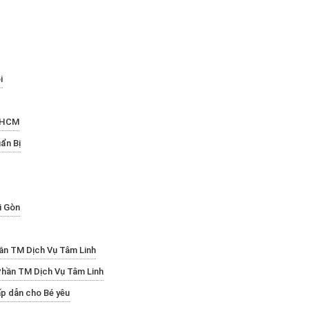
i
P.HCM
ẩn Bị
i Gòn
ần TM Dịch Vụ Tâm Linh
hần TM Dịch Vụ Tâm Linh
ấp dẫn cho Bé yêu