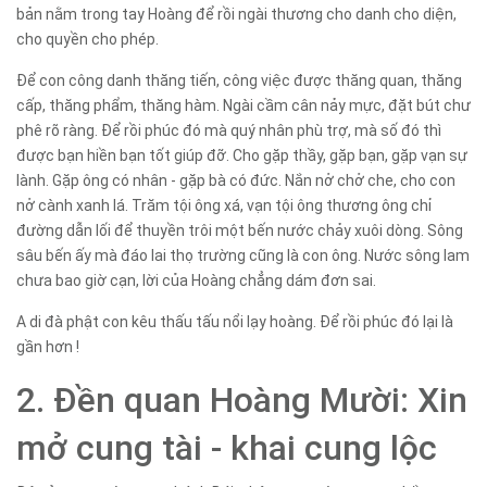
bản nằm trong tay Hoàng để rồi ngài thương cho danh cho diện,
cho quyền cho phép.
Để con công danh thăng tiến, công việc được thăng quan, thăng
cấp, thăng phẩm, thăng hàm. Ngài cầm cân nảy mực, đặt bút chư
phê rõ ràng. Để rồi phúc đó mà quý nhân phù trợ, mà số đó thì
được bạn hiền bạn tốt giúp đỡ. Cho gặp thầy, gặp bạn, gặp vạn sự
lành. Gặp ông có nhân - gặp bà có đức. Nắn nở chở che, cho con
nở cành xanh lá. Trăm tội ông xá, vạn tội ông thương ông chỉ
đường dẫn lối để thuyền trôi một bến nước chảy xuôi dòng. Sông
sâu bến ấy mà đáo lai thọ trường cũng là con ông. Nước sông lam
chưa bao giờ cạn, lời của Hoàng chẳng dám đơn sai.
A di đà phật con kêu thấu tấu nổi lạy hoàng. Để rồi phúc đó lại là
gần hơn !
2. Đền quan Hoàng Mười: Xin
mở cung tài - khai cung lộc