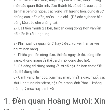
mời các quan thần linh, đức thánh tổ, bà cô tổ, các cụ tổ
tiên hai bên nội ngoại, các vong linh hương hồn, cùng đi với
chúng con, đến đền, chùa … địa chỉ… (Để các cụ hoan hỉ đi
cùng kêu cầu cho chúng ta).
2 - Đặt tiền mệnh giá lớn, tại ban công đồng, hơn vạn lần
đổi tiền lẻ, rải lung tung.
3 - Khi mua hoa quả, nói lời hay ý đẹp, vui vẻ nhân ái, với
người bán hàng.
4 - Phiếu ghi tiền công đức, thì hóa ngay tờ đó, cùng tiền
vàng, không mang về (kể cả ghi hộ, công đức hộ).
5 - Đã dâng thì đừng mang về. Vì đã đặt lên ban thờ để lễ
rồi, thì đừng tiếc.
6 - Cành vàng, lá ngọc, bùa may mắn, nhất là gạo, muối, các
thứ lung tung như diêm, bật lửa, tranh, ảnh Phật ... không
nên tự ý mua hay thỉnh về.
1. Đền quan Hoàng Mười: Xin