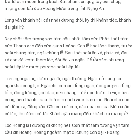
Đệ tử con muôn trung bách Bái, chân con quỳ, tay con chắp,
miệng con tấu đức Hoàng Mười trong tỉnh Nghệ An.
Long vân khánh hội, cát nhật đương thời, kỳ thi khánh tiệc, khánh
đại giai kỳ.
Nay nhất tâm tưởng vạn tâm cầu, nhất tâm cửa Phật, thật tâm
cửa Thánh con đến cửa quan Hoàng. Con lễ bạc lòng thành, trước
ngài chứng tâm, ngài chứng lễ. Sau thời ngài ân xá, phúc xá, đại
xá con đói cơm thèm lộc, đói lộc xin ngân. Để rồi năm phương
ngài tiếp lộc mười phương ngài tiếp tài.
Trên ngài gia hộ, dưới ngài độ ngài thương. Ngài mở cung tài -
ngài khai cung lộc. Ngài cho con xin đồng ngân, đồng xuyến, đồng
tiền, đồng lương, giọt dầu, nén nhang.....để con trước lo việc tiên
cung, tiên thánh - sau thời con gánh việc trần gian. Ngài cho con
có đồng ra, đồng vào. Cầu con có con, cầu của có của. Mùa xuân
có lộc, thu đông có tài. Khách gần mang đến, khách xa mang về.
Lộc Hoàng lát đường đi không hết. Con nhất tâm tưởng vạn tâm
cầu xin Hoàng. Hoàng ngoảnh mặt đi chúng con dại - Hoàng