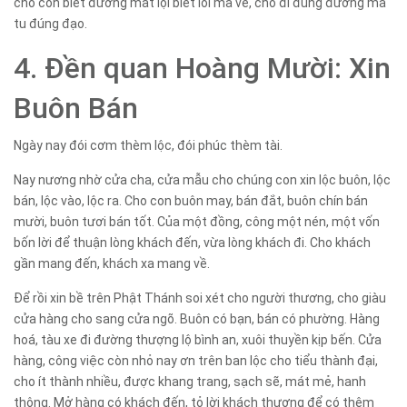
cho con biết đường mất lội biết lối mà về, cho đi đúng đường mà
tu đúng đạo.
4. Đền quan Hoàng Mười: Xin
Buôn Bán
Ngày nay đói cơm thèm lộc, đói phúc thèm tài.
Nay nương nhờ cửa cha, cửa mẫu cho chúng con xin lộc buôn, lộc
bán, lộc vào, lộc ra. Cho con buôn may, bán đắt, buôn chín bán
mười, buôn tươi bán tốt. Của một đồng, công một nén, một vốn
bốn lời để thuận lòng khách đến, vừa lòng khách đi. Cho khách
gần mang đến, khách xa mang về.
Để rồi xin bề trên Phật Thánh soi xét cho người thương, cho giàu
cửa hàng cho sang cửa ngõ. Buôn có bạn, bán có phường. Hàng
hoá, tàu xe đi đường thượng lộ bình an, xuôi thuyền kịp bến. Cửa
hàng, công việc còn nhỏ nay ơn trên ban lộc cho tiểu thành đại,
cho ít thành nhiều, được khang trang, sạch sẽ, mát mẻ, hanh
thông. Mở hàng có khách đến, tỏ lời khách thương để có thêm