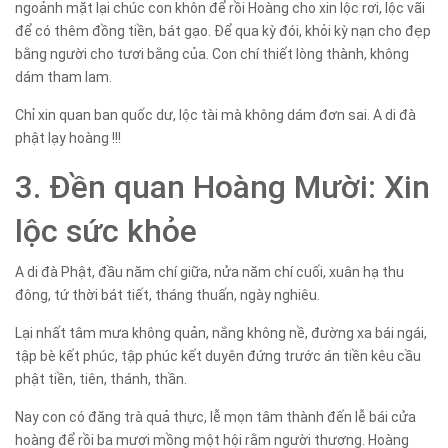
ngoảnh mặt lại chúc con khôn để rồi Hoàng cho xin lộc rơi, lộc vãi
để có thêm đồng tiền, bát gạo. Để qua kỳ đói, khỏi kỳ nạn cho đẹp
bằng người cho tươi bằng của. Con chí thiết lòng thành, không
dám tham lam.
Chỉ xin quan ban quốc dư, lộc tài mà không dám đơn sai. A di đà
phật lạy hoàng !!!
3. Đền quan Hoàng Mười: Xin
lộc sức khỏe
A di đà Phật, đầu năm chí giữa, nửa năm chí cuối, xuân hạ thu
đông, tứ thời bát tiết, tháng thuấn, ngày nghiêu.
Lại nhất tâm mưa không quản, nắng không nề, đường xa bái ngái,
tập bè kết phúc, tập phúc kết duyên đứng trước án tiền kêu cầu
phật tiền, tiên, thánh, thần.
Nay con có đăng trà quả thực, lễ mọn tâm thành đến lễ bái cửa
hoàng để rồi ba mươi mồng một hội rằm người thương. Hoàng