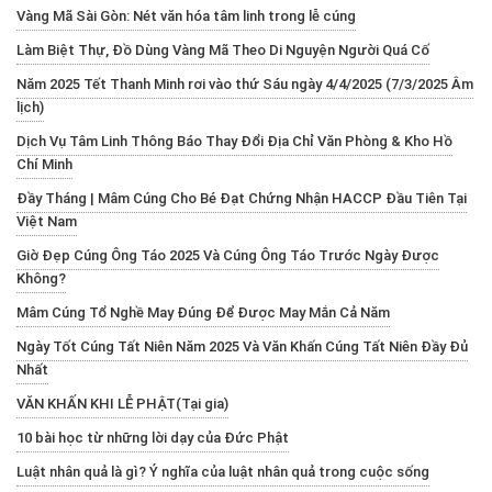
Vàng Mã Sài Gòn: Nét văn hóa tâm linh trong lễ cúng
Làm Biệt Thự, Đồ Dùng Vàng Mã Theo Di Nguyện Người Quá Cố
Năm 2025 Tết Thanh Minh rơi vào thứ Sáu ngày 4/4/2025 (7/3/2025 Âm
lịch)
Dịch Vụ Tâm Linh Thông Báo Thay Đổi Địa Chỉ Văn Phòng & Kho Hồ
Chí Minh
Đầy Tháng | Mâm Cúng Cho Bé Đạt Chứng Nhận HACCP Đầu Tiên Tại
Việt Nam
Giờ Đẹp Cúng Ông Táo 2025 Và Cúng Ông Táo Trước Ngày Được
Không?
Mâm Cúng Tổ Nghề May Đúng Để Được May Mắn Cả Năm
Ngày Tốt Cúng Tất Niên Năm 2025 Và Văn Khấn Cúng Tất Niên Đầy Đủ
Nhất
VĂN KHẤN KHI LỄ PHẬT(Tại gia)
10 bài học từ những lời dạy của Đức Phật
Luật nhân quả là gì? Ý nghĩa của luật nhân quả trong cuộc sống