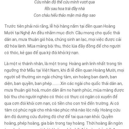
Cứu nhân độ thế cứu mình vượt qua
Rồi sau hoa trái đầy nhà
Con cháu hiếu thảo mặn mà đẹp sao
Trước tiên phải nói rằng, lễ hội hàng năm tại đền quan Hoàng
Mười tại Nghệ An đều nhằm mục đích: Cầu mong cho quốc thái
dân an, mưa thuận gió hòa, chúng sinh an lạc, mọi việc được cải
dữ hóa lành. Mùa màng bội thu, thóc lúa đầy đồng để cho người
có thóc, kẻ gạo để qua kỳ đói khỏi kỳ nạn.
Là một vị thánh nhân, là một trong Hoàng anh linh nhất trong tín
ngưỡng thờ Mẫu tại Việt Nam, khi đi lễ đền quan Hoàng Mười, mọi
người sẽ thường xin ngài chứng tâm, xin hoàng ban danh, ban
diện, ban quyền, ban phép..........Xin các ngài cho quốc thái dân an,
mưa thuận gió hoà, muôn dân ấm no hạnh phúc, mùa màng được
bội thu cho người nghèo có thóc có thực có ngân có xuyến để
qua cơn đói khỏi cơn nạn, có tiền cho con trẻ đến trường. Ai có
tâm có phúc ngài cho nhà nào phúc nhà nào lộc nấy. Hoàng cứu
âm độ dương cứu đường độ chợ để tai qua nạn khỏi. Quyền
hoàng, phép hoàng, gia bản trong tay hoàng. Thời hoàng ấn ngón