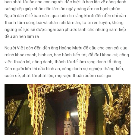
ban phát tài lộc cho con người, đặc biệt là ban lộc về công danh
sự nghiệp giúp nhân dân làm ăn ngày càng ấm no hạnh phúc.
Người dân đi lễ bao năm qua luôn tin rằng khi đi đến đền chỉ cần
thành tâm cúng bái và chăm chỉ làm ăn, tu trí rèn luyện, không
ngừng nỗ lực sẽ được ngài ban phước lành cho những năm tiếp
đều ăn nên làm ra.
Người Việt còn đến đền ông Hoàng Mười để cầu cho con cái của
mình khoẻ mạnh, bình an, học hành tiến tới, đỗ đạt khoa cử, công
việc thuận lợi, công danh, thành tài để làm rạng danh tổ tông...
Còn người lớn thì cầu bình an, công danh sự nghiệp thăng tiến,
suôn sẻ, phát tài phát lộc, mọi việc thuận buồm xuôi gió.