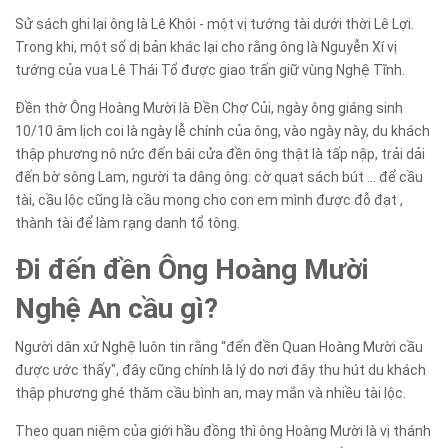
Sử sách ghi lại ông là Lê Khôi - một vị tướng tài dưới thời Lê Lợi.
Trong khi, một số dị bản khác lại cho rằng ông là Nguyễn Xí vị
tướng của vua Lê Thái Tổ được giao trấn giữ vùng Nghệ Tĩnh.
Đền thờ Ông Hoàng Mười là Đền Chợ Củi, ngày ông giáng sinh
10/10 âm lịch coi là ngày lễ chính của ông, vào ngày này, du khách
thập phương nô nức đến bái cửa đền ông thật là tấp nập, trải dải
đến bờ sông Lam, người ta dâng ông: cờ quạt sách bút … để cầu
tài, cầu lộc cũng là cầu mong cho con em mình được đỗ đạt ,
thành tài để làm rạng danh tổ tông.
Đi đến đền Ông Hoàng Mười
Nghệ An cầu gì?
Người dân xứ Nghệ luôn tin rằng “đến đền Quan Hoàng Mười cầu
được ước thấy", đây cũng chính là lý do nơi đây thu hút du khách
thập phương ghé thăm cầu bình an, may mắn và nhiều tài lộc.
Theo quan niệm của giới hầu đồng thì ông Hoàng Mười là vị thánh