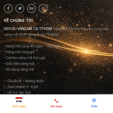
VỀ CHÚNG TÔI:
DỊCH VỤ VÀNG MÃ TẠI TP.HCM:
Vàng Mã Sài Gòn chuyên cung cấp
vàng mã và đồ cúng lễ tại TP.HCM.
• Vàng mã cúng 49 ngày – 100 ngày
• Vàng mã cúng giỗ
• Combo vàng mã trọn gói
• Giấy tiền vàng mã
• Đồ dùng vàng mã
✅ Chuẩn lễ – không thiếu
✅ Giao nhanh 2–4 giờ
✅ Hỗ trợ tận tình
📞
💬
NGÀY
Vàng Mã Sài Gòn
là thương hiệu chuyên về vàng mã và đồ cúng,
Xem ngày
Gọi ngay
Zalo
thuộc hệ sinh thái
Dịch Vụ Tâm Linh
.