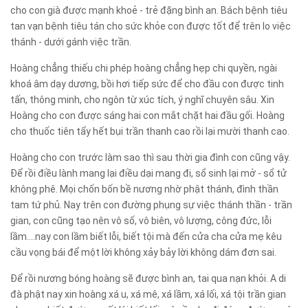
cho con già được mạnh khoẻ - trẻ đặng bình an. Bách bệnh tiêu
tan vạn bệnh tiêu tán cho sức khỏe con được tốt để trên lo việc
thánh - dưới gánh việc trần.
Hoàng chẳng thiếu chi phép hoàng chẳng hẹp chi quyền, ngài
khoá âm dạy dương, bồi hơi tiếp sức để cho đầu con được tinh
tấn, thông minh, cho ngôn từ xúc tích, ý nghĩ chuyên sâu. Xin
Hoàng cho con được sáng hai con mắt chặt hai đầu gối. Hoàng
cho thuốc tiên tẩy hết bụi trần thanh cao rồi lại mười thanh cao.
Hoàng cho con trước làm sao thì sau thời gia đình con cũng vậy.
Để rồi điều lành mang lại điều dại mang đi, sổ sinh lại mở - sổ tử
không phê. Mọi chốn bốn bề nương nhờ phật thánh, đình thần
tam tứ phủ. Nay trên con đường phụng sự việc thánh thần - trần
gian, con cũng tạo nên vô số, vô biên, vô lượng, công đức, lỗi
lầm....nay con lầm biết lỗi, biết tội mà đến cửa cha cửa mẹ kêu
cầu vọng bái để một lời không xảy bảy lời không dám đơn sai.
Để rồi nương bóng hoàng sẽ được bình an, tai qua nạn khỏi. A di
đà phật nay xin hoàng xá u, xá mê, xá lầm, xá lối, xá tội trần gian