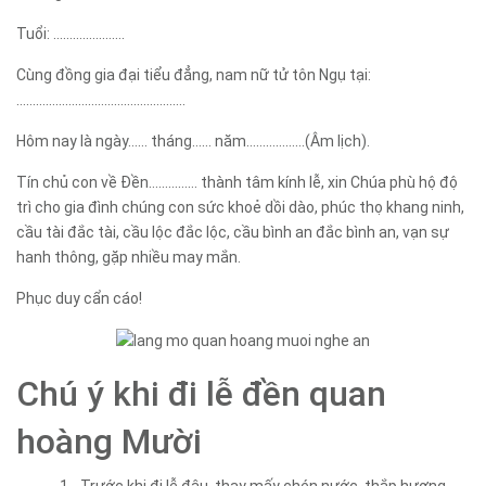
Tuổi: ………………….
Cùng đồng gia đại tiểu đẳng, nam nữ tử tôn Ngụ tại:
…………………………………………….
Hôm nay là ngày…… tháng…… năm………………(Âm lịch).
Tín chủ con về Đền…………… thành tâm kính lễ, xin Chúa phù hộ độ
trì cho gia đình chúng con sức khoẻ dồi dào, phúc thọ khang ninh,
cầu tài đắc tài, cầu lộc đắc lộc, cầu bình an đắc bình an, vạn sự
hanh thông, gặp nhiều may mắn.
Phục duy cẩn cáo!
Chú ý khi đi lễ đền quan
hoàng Mười
1 - Trước khi đi lễ đâu, thay mấy chén nước, thắp hương