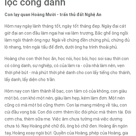
lộc công danh
Con lạy quan Hoàng Mười - trấn thủ đất Nghệ An
Hôm nay ngày lành tháng tốt, ngày tốt tháng đẹp. Ngày đại cát
giờ đại an con đầu làm ngai hai vai làm trượng, Bắc ghế ông ngồi
làm ngôi thánh ông ngự. Ngài về chứng đền chứng phủ, chứng đủ
lô nhang, trên ngài tấu đế đình, dưới ông hạ trình thoải phủ.
Hoàng cho con thời học ăn, học nói, học bói, học soi sau thời con
có công danh, sự nghiệp, có của làm ra - cửa nhà làm nên, vẹn
thời phê bút - mà phút thời phê danh cho con lấy tiếng cho thánh,
lấy danh, lấy diện cho trần.
Hôm nay con tâm thành lễ bạc, con tâm có của không, con giàu
một bó, con khó một nén, giàu làm hẹp, kém làm đơn. Một nén
cũng có mà một bó cũng thơm. Con lại mang miệng về tâu, con
cúi đầu vọng bái. Con đói cơm thèm lộc đói phúc mà thèm tài. Đói
cơm cha, thèm sữa mẹ. Việc âm chưa tường mà việc dương
chưa tỏ. Nay Hoàng phê chữ đỏ, ông bỏ chữ đen. Hoàng ấn ngón
tay, Hoàng xoay ngòi bút. Quyền của Hoàng, phép của Hoàng, gia