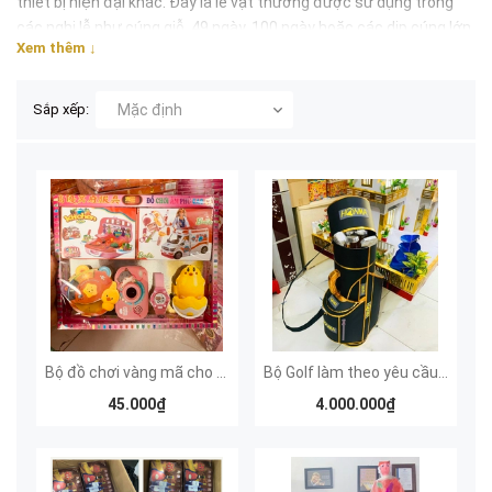
thiết bị hiện đại khác. Đây là lễ vật thường được sử dụng trong
các nghi lễ như cúng giỗ, 49 ngày, 100 ngày hoặc các dịp cúng lớn.
Xem thêm ↓
Các mẫu
đồ dùng vàng mã
giúp lễ cúng đầy đủ và mang ý nghĩa
tiện nghi, sung túc hơn.
Sắp xếp:
Mặc định
Vàng Mã Sài Gòn
cung cấp nhiều mẫu đồ dùng vàng mã đẹp, chi
tiết rõ nét, giao hàng nhanh tại TP.HCM và gửi toàn quốc.
Bộ đồ chơi vàng mã cho Bé gái
Bộ Golf làm theo yêu cầu (Mẫu đặt làm thủ công - Đặt trước 7 - 10 ngày)
45.000₫
4.000.000₫