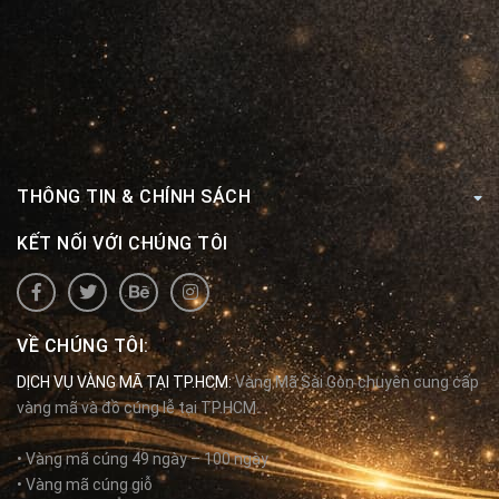
THÔNG TIN & CHÍNH SÁCH
KẾT NỐI VỚI CHÚNG TÔI
VỀ CHÚNG TÔI:
DỊCH VỤ VÀNG MÃ TẠI TP.HCM:
Vàng Mã Sài Gòn chuyên cung cấp
vàng mã và đồ cúng lễ tại TP.HCM.
• Vàng mã cúng 49 ngày – 100 ngày
• Vàng mã cúng giỗ