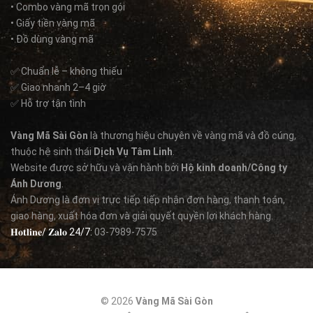
• Combo vàng mã trọn gói
• Giấy tiền vàng mã
• Đồ dùng vàng mã
✅ Chuẩn lễ – không thiếu
✅ Giao nhanh 2–4 giờ
✅ Hỗ trợ tận tình
Vàng Mã Sài Gòn
là thương hiệu chuyên về vàng mã và đồ cúng,
thuộc hệ sinh thái
Dịch Vụ Tâm Linh
.
Website được sở hữu và vận hành bởi
Hộ kinh doanh/Công ty
Ánh Dương
.
Ánh Dương là đơn vị trực tiếp tiếp nhận đơn hàng, thanh toán,
giao hàng, xuất hóa đơn và giải quyết quyền lợi khách hàng.
𝐇𝐨𝐭𝐥𝐢𝐧𝐞/ 𝐙𝐚𝐥𝐨 24/7:
03-7989-7575
© 2026
Vàng Mã Sài Gòn