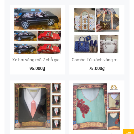
Xe hơi vàng mã 7 chỗ gia đình (màu đen)
Combo Túi xách vàng mã hiện đại mẫu LV
95.000₫
75.000₫