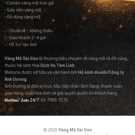
• Combo vàng mã trọn gói
• Giấy tiền vàng mã
• Đồ dùng vàng mã
✅ Chuẩn lễ – không thiếu
✅ Giao nhanh 2–4 giờ
✅ Hỗ trợ tận tình
Vàng Mã Sài Gòn
là thương hiệu chuyên về vàng mã và đồ cúng,
thuộc hệ sinh thái
Dịch Vụ Tâm Linh
.
Website được sở hữu và vận hành bởi
Hộ kinh doanh/Công ty
Ánh Dương
.
Ánh Dương là đơn vị trực tiếp tiếp nhận đơn hàng, thanh toán,
giao hàng, xuất hóa đơn và giải quyết quyền lợi khách hàng.
𝐇𝐨𝐭𝐥𝐢𝐧𝐞/ 𝐙𝐚𝐥𝐨 24/7:
03-7989-7575
© 2026
Vàng Mã Sài Gòn