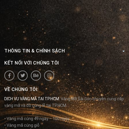
THÔNG TIN & CHÍNH SÁCH
KẾT NỐI VỚI CHÚNG TÔI
VỀ CHÚNG TÔI:
DỊCH VỤ VÀNG MÃ TẠI TP.HCM:
Vàng Mã Sài Gòn chuyên cung cấp
vàng mã và đồ cúng lễ tại TP.HCM.
• Vàng mã cúng 49 ngày – 100 ngày
• Vàng mã cúng giỗ