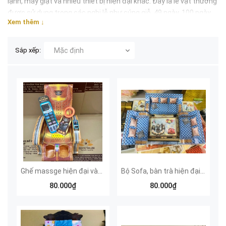
lạnh, máy giặt và nhiều thiết bị hiện đại khác. Đây là lễ vật thường
được sử dụng trong các nghi lễ như cúng giỗ, 49 ngày, 100 ngày.
Xem thêm ↓
Các mẫu
đồ gia dụng vàng mã
giúp lễ cúng đầy đủ, mang ý nghĩa
tiện nghi và sung túc hơn.
Sắp xếp:
Mặc định
Vàng Mã Sài Gòn
cung cấp nhiều mẫu đồ dùng gia đình vàng mã
đẹp, chi tiết rõ nét, giao hàng nhanh tại TP.HCM và gửi toàn quốc.
Ghế massge hiện đại vàng mã
Bộ Sofa, bàn trà hiện đại vàng mã
80.000₫
80.000₫