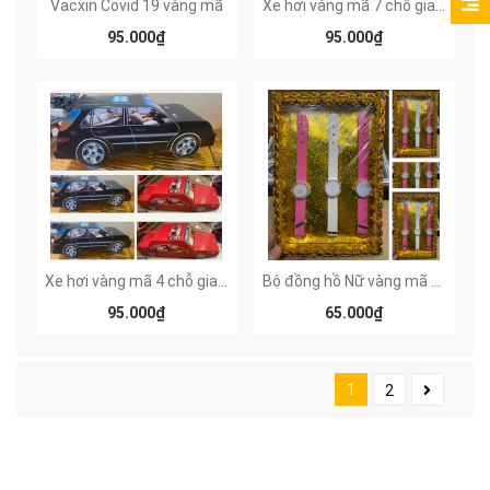
Vacxin Covid 19 vàng mã
Xe hơi vàng mã 7 chỗ gia đình (màu đen)
95.000₫
95.000₫
Xe hơi vàng mã 4 chỗ gia đình (màu đỏ)
Bộ đồng hồ Nữ vàng mã nhiều màu
95.000₫
65.000₫
1
2