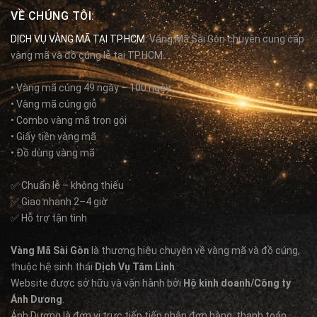
VỀ CHÚNG TÔI:
DỊCH VỤ VÀNG MÃ TẠI TP.HCM:
Vàng Mã Sài Gòn chuyên cung cấp
vàng mã và đồ cúng lễ tại TP.HCM.
• Vàng mã cúng 49 ngày – 100 ngày
• Vàng mã cúng giỗ
• Combo vàng mã trọn gói
• Giấy tiền vàng mã
• Đồ dùng vàng mã
✅ Chuẩn lễ – không thiếu
✅ Giao nhanh 2–4 giờ
✅ Hỗ trợ tận tình
Vàng Mã Sài Gòn
là thương hiệu chuyên về vàng mã và đồ cúng,
thuộc hệ sinh thái
Dịch Vụ Tâm Linh
.
Website được sở hữu và vận hành bởi
Hộ kinh doanh/Công ty
Ánh Dương
.
Ánh Dương là đơn vị trực tiếp tiếp nhận đơn hàng, thanh toán,