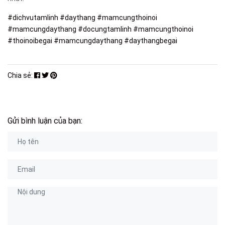
#dichvutamlinh
#daythang
#mamcungthoinoi
#mamcungdaythang
#docungtamlinh
#mamcungthoinoi
#thoinoibegai
#mamcungdaythang
#daythangbegai
Chia sẻ:
Gửi bình luận của bạn: