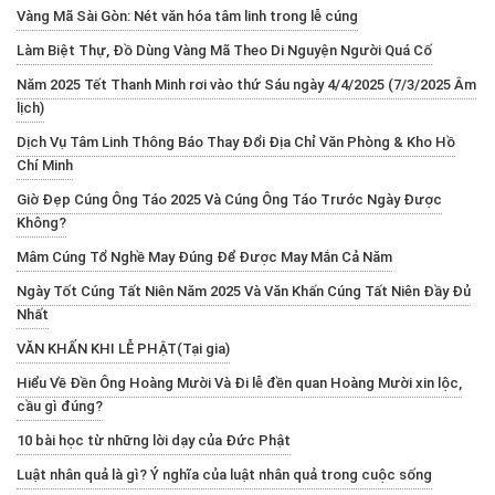
Vàng Mã Sài Gòn: Nét văn hóa tâm linh trong lễ cúng
Làm Biệt Thự, Đồ Dùng Vàng Mã Theo Di Nguyện Người Quá Cố
Năm 2025 Tết Thanh Minh rơi vào thứ Sáu ngày 4/4/2025 (7/3/2025 Âm
lịch)
Dịch Vụ Tâm Linh Thông Báo Thay Đổi Địa Chỉ Văn Phòng & Kho Hồ
Chí Minh
Giờ Đẹp Cúng Ông Táo 2025 Và Cúng Ông Táo Trước Ngày Được
Không?
Mâm Cúng Tổ Nghề May Đúng Để Được May Mắn Cả Năm
Ngày Tốt Cúng Tất Niên Năm 2025 Và Văn Khấn Cúng Tất Niên Đầy Đủ
Nhất
VĂN KHẤN KHI LỄ PHẬT(Tại gia)
Hiểu Về Đền Ông Hoàng Mười Và Đi lễ đền quan Hoàng Mười xin lộc,
cầu gì đúng?
10 bài học từ những lời dạy của Đức Phật
Luật nhân quả là gì? Ý nghĩa của luật nhân quả trong cuộc sống