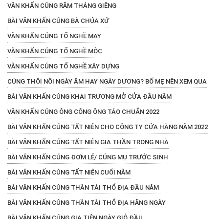
VĂN KHẤN CÚNG RẰM THÁNG GIÊNG
BÀI VĂN KHẤN CÚNG BÀ CHÚA XỨ
VĂN KHẤN CÚNG TỔ NGHỀ MAY
VĂN KHẤN CÚNG TỔ NGHỀ MỘC
VĂN KHẤN CÚNG TỔ NGHỀ XÂY DỰNG
CÚNG THÔI NÔI NGÀY ÂM HAY NGÀY DƯƠNG? BỐ MẸ NÊN XEM QUA
BÀI VĂN KHẤN CÚNG KHAI TRƯƠNG MỞ CỬA ĐẦU NĂM
VĂN KHẤN CÚNG ÔNG CÔNG ÔNG TÁO CHUẨN 2022
BÀI VĂN KHẤN CÚNG TẤT NIÊN CHO CÔNG TY CỬA HÀNG NĂM 2022
BÀI VĂN KHẤN CÚNG TẤT NIÊN GIA THẦN TRONG NHÀ
BÀI VĂN KHẤN CÚNG ĐƠM LẺ/ CÚNG MỤ TRƯỚC SINH
BÀI VĂN KHẤN CÚNG TẤT NIÊN CUỐI NĂM
BÀI VĂN KHẤN CÚNG THẦN TÀI THỔ ĐỊA ĐẦU NĂM
BÀI VĂN KHẤN CÚNG THẦN TÀI THỔ ĐỊA HẰNG NGÀY
BÀI VĂN KHẤN CÚNG GIA TIÊN NGÀY GIỖ ĐẦU