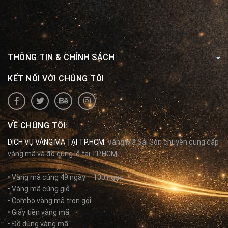
THÔNG TIN & CHÍNH SÁCH
KẾT NỐI VỚI CHÚNG TÔI
VỀ CHÚNG TÔI:
DỊCH VỤ VÀNG MÃ TẠI TP.HCM:
Vàng Mã Sài Gòn chuyên cung cấp
vàng mã và đồ cúng lễ tại TP.HCM.
• Vàng mã cúng 49 ngày – 100 ngày
• Vàng mã cúng giỗ
• Combo vàng mã trọn gói
• Giấy tiền vàng mã
• Đồ dùng vàng mã