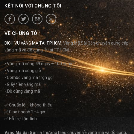
KẾT NỐI VỚI CHÚNG TÔI
VỀ CHÚNG TÔI:
DỊCH VỤ VÀNG MÃ TẠI TP.HCM:
Vàng Mã Sài Gòn chuyên cung cấp
vàng mã và đồ cúng lễ tại TP.HCM.
• Vàng mã cúng 49 ngày – 100 ngày
• Vàng mã cúng giỗ
• Combo vàng mã trọn gói
• Giấy tiền vàng mã
• Đồ dùng vàng mã
✅ Chuẩn lễ – không thiếu
✅ Giao nhanh 2–4 giờ
✅ Hỗ trợ tận tình
Vàng Mã Sài Gòn
là thương hiệu chuyên về vàng mã và đồ cúng,