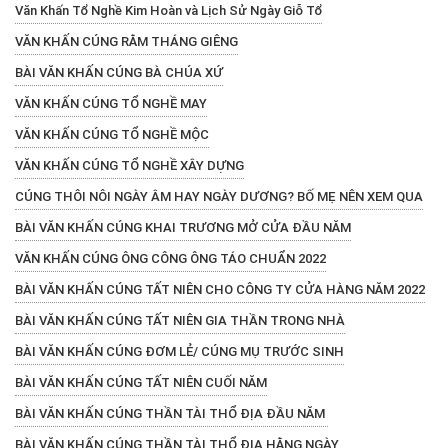
Văn Khấn Tổ Nghề Kim Hoàn và Lịch Sử Ngày Giỗ Tổ
VĂN KHẤN CÚNG RẰM THÁNG GIÊNG
BÀI VĂN KHẤN CÚNG BÀ CHÚA XỨ
VĂN KHẤN CÚNG TỔ NGHỀ MAY
VĂN KHẤN CÚNG TỔ NGHỀ MỘC
VĂN KHẤN CÚNG TỔ NGHỀ XÂY DỰNG
CÚNG THÔI NÔI NGÀY ÂM HAY NGÀY DƯƠNG? BỐ MẸ NÊN XEM QUA
BÀI VĂN KHẤN CÚNG KHAI TRƯƠNG MỞ CỬA ĐẦU NĂM
VĂN KHẤN CÚNG ÔNG CÔNG ÔNG TÁO CHUẨN 2022
BÀI VĂN KHẤN CÚNG TẤT NIÊN CHO CÔNG TY CỬA HÀNG NĂM 2022
BÀI VĂN KHẤN CÚNG TẤT NIÊN GIA THẦN TRONG NHÀ
BÀI VĂN KHẤN CÚNG ĐƠM LẺ/ CÚNG MỤ TRƯỚC SINH
BÀI VĂN KHẤN CÚNG TẤT NIÊN CUỐI NĂM
BÀI VĂN KHẤN CÚNG THẦN TÀI THỔ ĐỊA ĐẦU NĂM
BÀI VĂN KHẤN CÚNG THẦN TÀI THỔ ĐỊA HẰNG NGÀY