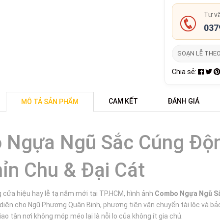
Tư v
037
SOẠN LỄ THE
Chia sẻ:
CAM KẾT
ĐÁNH GIÁ
MÔ TẢ SẢN PHẨM
Ngựa Ngũ Sắc Cúng Độn
ỉn Chu & Đại Cát
g cửa hiệu hay lễ tạ năm mới tại TP.HCM, hình ảnh
Combo Ngựa Ngũ S
diện cho Ngũ Phương Quân Binh, phương tiện vận chuyển tài lộc và bả
o tận nơi không móp méo lại là nỗi lo của không ít gia chủ.