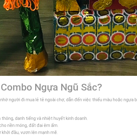
g Combo Ngựa Ngũ Sắc?
 nhờ người đi mua lẻ tẻ ngoài chợ, dẫn đến việc thiếu màu hoặc ngựa b
hông, danh tiếng và nhiệt huyết kinh doanh.
cho nền móng, đất đai êm ấm.
ự khởi đầu, vươn lên mạnh mẽ.