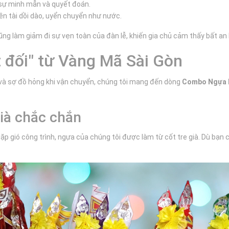
, sự minh mẫn và quyết đoán.
n tài dồi dào, uyển chuyển như nước.
ng làm giảm đi sự vẹn toàn của đàn lễ, khiến gia chủ cảm thấy bất an k
t đối" từ Vàng Mã Sài Gòn
ễ và sợ đồ hỏng khi vận chuyển, chúng tôi mang đến dòng
Combo Ngựa 
già chắc chắn
ặp gió công trình, ngựa của chúng tôi được làm từ cốt tre già. Dù bạn 