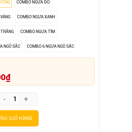
(CON)
COMBO NGỰA ĐO·
 VÀNG
COMBO NGỰA XANH
 TRẰNG
COMBO NGỰA TÍM
A NGŨ SẮC
COMBO 6 NGỰA NGŨ SẮC
00₫
-
+
VÀO GIỎ HÀNG