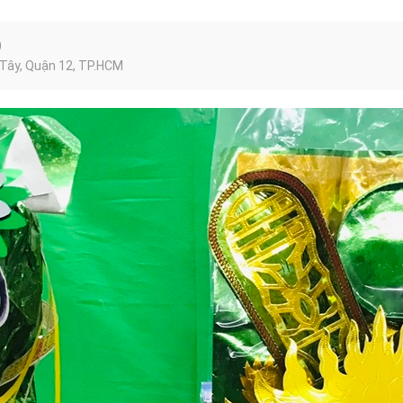
)
 Tây, Quận 12, TP.HCM