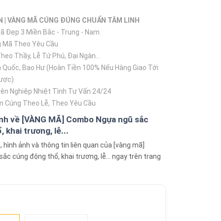
N | VÀNG MÃ CÚNG ĐÚNG CHUẨN TÂM LINH
 Đẹp 3 Miền Bắc - Trung - Nam
 Mã Theo Yêu Cầu
eo Thầy, Lễ Tứ Phú, Đại Ngàn...
 Quốc, Bao Hư (Hoàn Tiền 100% Nếu Hàng Giao Tới
ược)
ên Nghiệp Nhiệt Tình Tư Vấn 24/24
 Cúng Theo Lễ, Theo Yêu Cầu
anh về [VÀNG MÃ] Combo Ngựa ngũ sắc
 khai trương, lễ...
hình ảnh và thông tin liên quan của [vàng mã]
c cúng động thổ, khai trương, lễ... ngay trên trang