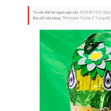
Tư vấn đặt bộ ngựa ngũ sắc:
0379.897.575 (Zalo
Địa chỉ cửa hàng:
79A Huỳnh Thị Hai, P. Trung Mỹ