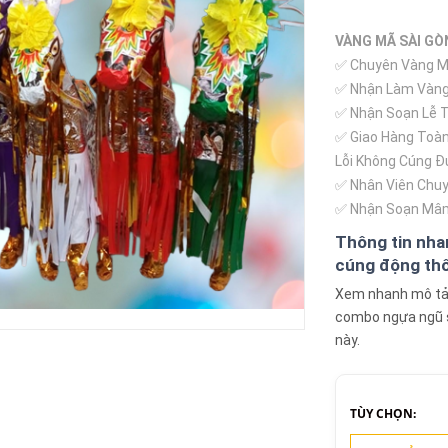
VÀNG MÃ SÀI GÒ
✅ Chuyên Vàng Mã
✅ Nhận Làm Vàng
✅ Nhận Soạn Lễ Th
✅ Giao Hàng Toàn
Lỗi Không Cúng Đ
✅ Nhân Viên Chuy
✅ Nhận Soạn Mâm
Thông tin nh
cúng động thổ,
Xem nhanh mô tả, 
combo ngựa ngũ sắ
này.
TÙY CHỌN: