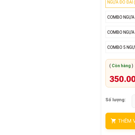
NGỰA ĐỎ ĐẠI 
COMBO NGỰA
COMBO NGỰA
COMBO 5 NGỰ
(
Còn hàng
)
350.0
Số lượng:
THÊM 