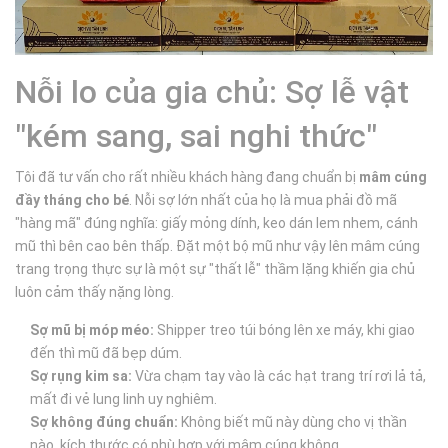
Nỗi lo của gia chủ: Sợ lễ vật
"kém sang, sai nghi thức"
Tôi đã tư vấn cho rất nhiều khách hàng đang chuẩn bị
mâm cúng
đầy tháng cho bé
. Nỗi sợ lớn nhất của họ là mua phải đồ mã
"hàng mã" đúng nghĩa: giấy mỏng dính, keo dán lem nhem, cánh
mũ thì bên cao bên thấp. Đặt một bộ mũ như vậy lên mâm cúng
trang trọng thực sự là một sự "thất lễ" thầm lặng khiến gia chủ
luôn cảm thấy nặng lòng.
Sợ mũ bị móp méo:
Shipper treo túi bóng lên xe máy, khi giao
đến thì mũ đã bẹp dúm.
Sợ rụng kim sa:
Vừa chạm tay vào là các hạt trang trí rơi lả tả,
mất đi vẻ lung linh uy nghiêm.
Sợ không đúng chuẩn:
Không biết mũ này dùng cho vị thần
nào, kích thước có phù hợp với mâm cúng không.