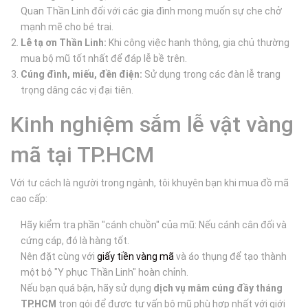
Quan Thần Linh đối với các gia đình mong muốn sự che chở
mạnh mẽ cho bé trai.
Lễ tạ ơn Thần Linh:
Khi công việc hanh thông, gia chủ thường
mua bộ mũ tốt nhất để đáp lễ bề trên.
Cúng đình, miếu, đền điện:
Sử dụng trong các đàn lễ trang
trọng dâng các vị đại tiên.
Kinh nghiệm sắm lễ vật vàng
mã tại TP.HCM
Với tư cách là người trong ngành, tôi khuyên bạn khi mua đồ mã
cao cấp:
Hãy kiểm tra phần "cánh chuồn" của mũ: Nếu cánh cân đối và
cứng cáp, đó là hàng tốt.
Nên đặt cùng với
giấy tiền vàng mã
và áo thụng để tạo thành
một bộ "Y phục Thần Linh" hoàn chỉnh.
Nếu bạn quá bận, hãy sử dụng
dịch vụ mâm cúng đầy tháng
TP.HCM
trọn gói để được tư vấn bộ mũ phù hợp nhất với giới