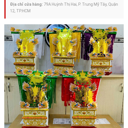
Địa chỉ cửa hàng:
79A Huỳnh Thị Hai, P. Trung Mỹ Tây, Quận
12, TP.HCM