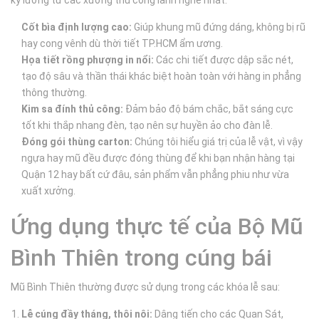
kỹ lưỡng từ các xưởng thủ công lành nghề nhất:
Cốt bìa định lượng cao:
Giúp khung mũ đứng dáng, không bị rũ
hay cong vênh dù thời tiết TP.HCM ẩm ương.
Họa tiết rồng phượng in nổi:
Các chi tiết được dập sắc nét,
tạo độ sâu và thần thái khác biệt hoàn toàn với hàng in phẳng
thông thường.
Kim sa đính thủ công:
Đảm bảo độ bám chắc, bắt sáng cực
tốt khi thắp nhang đèn, tạo nên sự huyền ảo cho đàn lễ.
Đóng gói thùng carton:
Chúng tôi hiểu giá trị của lễ vật, vì vậy
ngựa hay mũ đều được đóng thùng để khi bạn nhận hàng tại
Quận 12 hay bất cứ đâu, sản phẩm vẫn phẳng phiu như vừa
xuất xưởng.
Ứng dụng thực tế của Bộ Mũ
Bình Thiên trong cúng bái
Mũ Bình Thiên thường được sử dụng trong các khóa lễ sau:
Lễ cúng đầy tháng, thôi nôi:
Dâng tiến cho các Quan Sát,