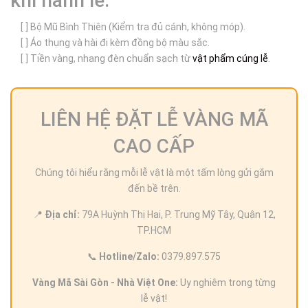
khi hành lễ:
[ ] Bộ Mũ Bình Thiên (Kiểm tra đủ cánh, không móp).
[ ] Áo thụng và hài đi kèm đồng bộ màu sắc.
[ ] Tiền vàng, nhang đèn chuẩn sạch từ
vật phẩm cúng lễ
.
LIÊN HỆ ĐẶT LỄ VÀNG MÃ
CAO CẤP
Chúng tôi hiểu rằng mỗi lễ vật là một tấm lòng gửi gắm
đến bề trên.
📍
Địa chỉ:
79A Huỳnh Thị Hai, P. Trung Mỹ Tây, Quận 12,
TP.HCM
📞
Hotline/Zalo:
0379.897.575
Vàng Mã Sài Gòn - Nhà Việt One:
Uy nghiêm trong từng
lễ vật!