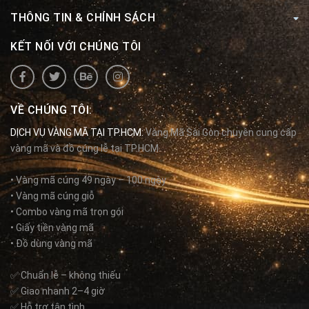
THÔNG TIN & CHÍNH SÁCH
KẾT NỐI VỚI CHÚNG TÔI
VỀ CHÚNG TÔI:
DỊCH VỤ VÀNG MÃ TẠI TP.HCM:
Vàng Mã Sài Gòn chuyên cung cấp
vàng mã và đồ cúng lễ tại TP.HCM.
• Vàng mã cúng 49 ngày – 100 ngày
• Vàng mã cúng giỗ
• Combo vàng mã trọn gói
• Giấy tiền vàng mã
• Đồ dùng vàng mã
✅ Chuẩn lễ – không thiếu
✅ Giao nhanh 2–4 giờ
✅ Hỗ trợ tận tình