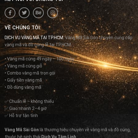
VỀ CHÚNG TÔI:
DỊCH VỤ VÀNG MÃ TẠI TP.HCM:
Vàng Mã Sài Gòn chuyên cung cấp
vàng mã và đồ cúng lễ tại TP.HCM.
• Vàng mã cúng 49 ngày – 100 ngày
• Vàng mã cúng giỗ
• Combo vàng mã trọn gói
• Giấy tiền vàng mã
• Đồ dùng vàng mã
✅ Chuẩn lễ – không thiếu
✅ Giao nhanh 2–4 giờ
✅ Hỗ trợ tận tình
Vàng Mã Sài Gòn
là thương hiệu chuyên về vàng mã và đồ cúng,
thuộc hệ sinh thái
Dịch Vụ Tâm Linh
.