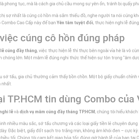
là phong tục, mà là cách gia chủ cầu mong sự yên ổn, tránh bị quấy ph
chị sợ nhất là cúng cô hồn mà sắm thiếu đồ, nghe người ta nói cúng kh
bộ Combo Cao Cấp này để bạn
Yên tâm tuyệt đối
, thực hiện nghi lễ đún
a việc cúng cô hồn đúng pháp
m
lễ cúng đầy tháng
, việc thực hiện lễ thí thực bên ngoài vỉa hè là vô cù
ăn chóng lớn. Một mâm lễ đúng nghi thức thể hiện sự tôn trọng "âm dươ
ếu sớ tấu, gia chủ thường cảm thấy bồn chồn. Một bộ giấy chuẩn chỉnh 
 nhất.
tại TP.HCM tin dùng Combo của
nghi lễ
và
dịch vụ mâm cúng đầy tháng TP.HCM
, chúng tôi hiểu khách
 nhiều màu sắc, sớ tấu chương và các loại giấy tiền lẻ chuyên dụng c
y dày. Đặc biệt, giấy đốt sạch tro trắng mịn, không ám khói đen – cực 
iều tối. Chúng tôi cam kết giao hỏa tốc đúng giờ hành lễ của bạn tại 