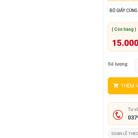
BỘ GIẤY CÚNG
(
Còn hàng
)
15.00
Số lượng:
THÊM 
Tư v
037
SOẠN LỄ THE