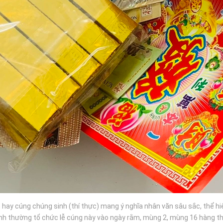
 hay cúng chúng sinh (thí thực) mang ý nghĩa nhân văn sâu sắc, thể hiệ
 đình thường tổ chức lễ cúng này vào ngày rằm, mùng 2, mùng 16 hàng 