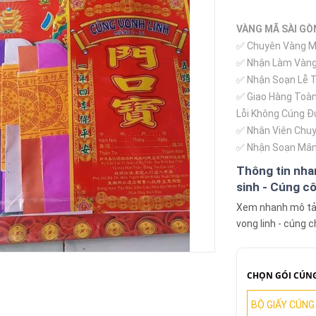
VÀNG MÃ SÀI GÒ
✅ Chuyên Vàng Mã
✅ Nhận Làm Vàng
✅ Nhận Soạn Lễ Th
✅ Giao Hàng Toàn
Lỗi Không Cúng Đ
✅ Nhân Viên Chuy
✅ Nhận Soạn Mâm
Thông tin nha
sinh - Cúng cô
Xem nhanh mô tả, 
vong linh - cúng 
CHỌN GÓI CÚNG
BỘ GIẤY CÚNG