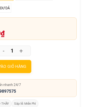
 DƯ DẢ
0₫
-
+
VÀO GIỎ HÀNG
ấn nhanh 24/7
9897575
O THẦY
Sắp lễ: Miễn Phí