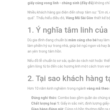
giấy cúng vong linh - chúng sinh (đầy đủ)
không chỉ 
Nhiều khách hàng gọi điện đến shop tâm sự: "Em ơi, 
quá". Thấu hiểu điều đó,
Vàng Mã Sài Gòn
thiết kế 
1. Ý nghĩa tâm linh củ
Dù gia đình đang chuẩn bị
mâm cúng cho bé
hay là
làm phiền hỷ sự trong nhà, giúp bé ngủ ngon và hay 
an yên trong tâm hồn.
Nếu đồ lễ chuẩn bị sơ sài, quần áo rách nát hoặc thi
gắm lòng từ bi đến các hương linh một cách trọn vẹn
2. Tại sao khách hàng 
Hơn 10 năm kinh nghiệm trong ngành
vàng mã theo 
Đúng nghi thức:
Combo bao gồm quần áo chúng sinh
Chất lượng loại 1:
Giấy in sắc nét, định lượng giấ
Giao hàng đúng giờ:
Cúng cô hồn thường diễn ra ch