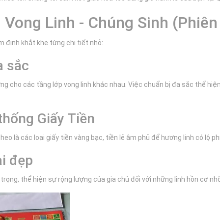
ng Vong Linh - Chúng Sinh (Phiê
m định khắt khe từng chi tiết nhỏ:
a sắc
g cho các tầng lớp vong linh khác nhau. Việc chuẩn bị đa sắc thể hiệ
thống Giấy Tiền
 theo là các loại giấy tiền vàng bạc, tiền lẻ âm phủ để hương linh có lộ
ại đẹp
trọng, thể hiện sự rộng lượng của gia chủ đối với những linh hồn cơ nh