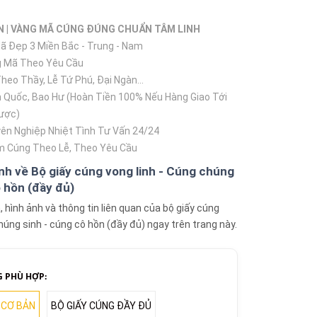
N | VÀNG MÃ CÚNG ĐÚNG CHUẨN TÂM LINH
 Đẹp 3 Miền Bắc - Trung - Nam
 Mã Theo Yêu Cầu
eo Thầy, Lễ Tứ Phú, Đại Ngàn...
 Quốc, Bao Hư (Hoàn Tiền 100% Nếu Hàng Giao Tới
ược)
ên Nghiệp Nhiệt Tình Tư Vấn 24/24
 Cúng Theo Lễ, Theo Yêu Cầu
nh về Bộ giấy cúng vong linh - Cúng chúng
 hồn (đầy đủ)
hình ảnh và thông tin liên quan của bộ giấy cúng
chúng sinh - cúng cô hồn (đầy đủ) ngay trên trang này.
 PHÙ HỢP:
 CƠ BẢN
BỘ GIẤY CÚNG ĐẦY ĐỦ