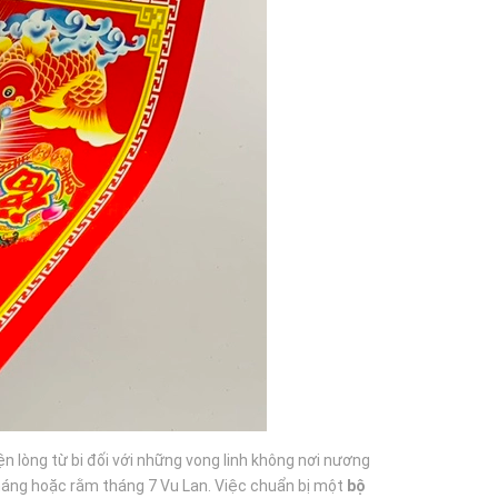
n lòng từ bi đối với những vong linh không nơi nương
tháng hoặc rằm tháng 7 Vu Lan. Việc chuẩn bị một
bộ