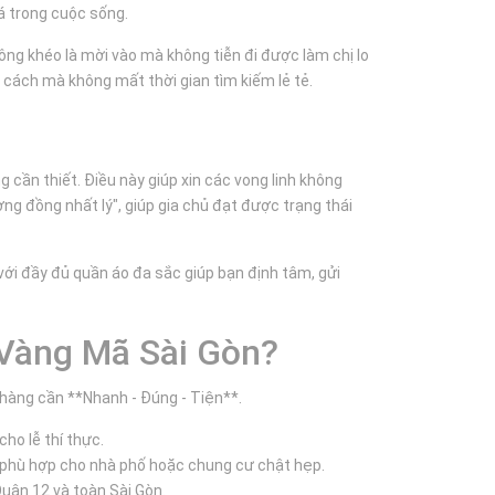
á trong cuộc sống.
ông khéo là mời vào mà không tiễn đi được làm chị lo
g cách mà không mất thời gian tìm kiếm lẻ tẻ.
ng cần thiết. Điều này giúp xin các vong linh không
ng đồng nhất lý", giúp gia chủ đạt được trạng thái
với đầy đủ quần áo đa sắc giúp bạn định tâm, gửi
 Vàng Mã Sài Gòn?
 hàng cần **Nhanh - Đúng - Tiện**.
ho lễ thí thực.
kỳ phù hợp cho nhà phố hoặc chung cư chật hẹp.
Quận 12 và toàn Sài Gòn.