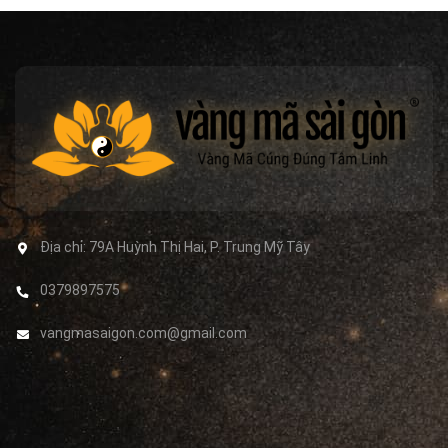
Địa chỉ:
79A Huỳnh Thị Hai, P. Trung Mỹ Tây
0379897575
vangmasaigon.com@gmail.com