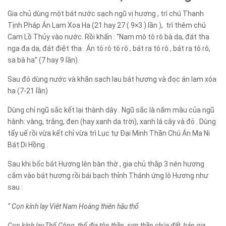
Gia chủ dùng một bát nước sạch ngũ vị hương , trì chú Thanh
Tịnh Pháp Án Lam Xoa Ha (21 hay 27 ( 9×3 ) lần ), trì thêm chú
Cam Lồ Thủy vào nước. Rồi khấn : “Nam mô tô rô bà da, đát tha
nga đa da, đát điệt tha . Án tô rô tô rô , bát ra tô rô , bát ra tô rô,
sa bà ha” (7 hay 9 lần).
Sau đó dùng nước và khăn sạch lau bát hương và đọc án lam xóa
ha (7-21 lần)
Dùng chỉ ngũ sắc kết lại thành dây . Ngũ sắc là năm màu của ngũ
hành: vàng, trắng, đen (hay xanh da trời), xanh lá cây và đỏ . Dùng
tẩy uế rồi vừa kết chỉ vừa trì Lục tự Đại Minh Thần Chú Án Ma Ni
Bát Di Hồng .
Sau khi bốc bát Hương lên bàn thờ , gia chủ thắp 3 nén hương
cắm vào bát hương rồi bái bạch thỉnh Thánh ứng lô Hương như
sau :
“ Con kính lạy Việt Nam Hoàng thiên hậu thổ
Con kính lạy,Thổ Công, thổ địa tôn thần, sơn thần chúa đất, bản gia