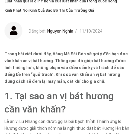
Luật nhân quả là gì? Ý nghĩa của luật nhân quả trong cuộc sống
Kinh Phật Nói Kinh Quả Báo Bố Thí Của Trưởng Giả
Đăng bởi:
Nguyen Nghia
/
11/10/2024
Trong bài viết dưới đây, Vàng Mã Sài Gòn sẽ gợi ý đến bạn đọc
văn khấn an vị bát hương. Thông qua đó giúp bát hương được
linh thiêng hơn, không phạm vào điều cấm kỵ và trách để các
đấng bề trên “quở trách”. Khi đọc văn khấn an vị bát hương
đúng cách sẽ đem lại may mắn, cát khí cho gia chủ.
1. Tại sao an vị bát hương
cần văn khấn?
Lễ an vị Lư Nhang còn được gọi là bái bạch thỉnh Thánh ứng lô
Hương được giải thích nôm na là nghi thức đặt bát Hương lên bàn