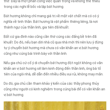
thờ. Đây là một phần công việc quan trọng và không thể thiếu
trong các nghi lễ bốc và lập bát hương.
Bát hương không chỉ mang giá trị về mặt vật chất mà có có ý
nghĩa về tinh thần. Bát hương là vật phẩm thiêng liêng, là nơi
thánh ngự của thần linh, gia tiên đã khuất.
Bất cứ gia đình nào cũng cần thờ cúng các đấng bề trên đã
khuất. Do đó, nếu bạn dời nhà cũ qua nhà mới thì nên lưu ý đừng
tự ý chuyển bát hương mà chưa có văn khấn an vị bát hương
cũng như cúng bái trình bày với thần linh.
Nếu gia chủ cứ cố ý di chuyển bát hương đột ngột không có văn
khấn an vị bát hương sẽ làm kinh động đến thần linh, ông bà tổ
tiên của ngôi nhà, dễ dẫn đến nhiều điều xui rủi, không may mắn.
Do đó, gia chủ cần tham khảo ý kiến của các thầy phong thủy
cũng như người có kinh nghiệm trong cúng bái để có văn khấn an
vị bát hương.