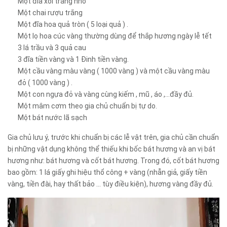
Một đĩa xôi trắng nhỏ
Một chai rượu trắng
Một đĩa hoa quả tròn ( 5 loại quả ) .
Một lọ hoa cúc vàng thường dùng để thắp hương ngày lễ tết
3 lá trầu và 3 quả cau
3 đĩa tiền vàng và 1 Đinh tiền vàng.
Một cầu vàng màu vàng ( 1000 vàng ) và một cầu vàng màu
đỏ ( 1000 vàng ) .
Một con ngựa đỏ và vàng cùng kiếm , mũ , áo ,…đầy đủ.
Một mâm cơm theo gia chủ chuẩn bị tự do.
Một bát nước lã sạch
Gia chủ lưu ý, trước khi chuẩn bị các lễ vật trên, gia chủ cần chuẩn
bị những vật dụng không thể thiếu khi bốc bát hương và an vị bát
hương như: bát hương và cốt bát hương. Trong đó, cốt bát hương
bao gồm: 1 lá giấy ghi hiệu thổ công + vàng (nhẫn giả, giấy tiền
vàng, tiền đài, hay thất bảo … tùy điều kiện), hương vàng đầy đủ.