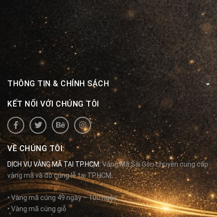
THÔNG TIN & CHÍNH SÁCH
KẾT NỐI VỚI CHÚNG TÔI
VỀ CHÚNG TÔI:
DỊCH VỤ VÀNG MÃ TẠI TP.HCM:
Vàng Mã Sài Gòn chuyên cung cấp
vàng mã và đồ cúng lễ tại TP.HCM.
• Vàng mã cúng 49 ngày – 100 ngày
• Vàng mã cúng giỗ