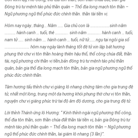
Đông trù tư mệnh táo phủ thần quân – Thổ địa long mạch tôn thần –
Ngũ phương ngũ thổ phúc đức chính thần. thần tài tiền vị.
Hôm nay ngày…tháng… Năm …… Gia chủ con là …………………sinh năm
………… hành canh … tuổi, thê ………….. sinh năm ………….. hành canh … tuổi,
nam tử ….. sinh năm …. hành canh … tuổi, nữ tử…….ngụ tại ngôi gia số
……………………… hôm nay ngày lành tháng tốt đệ tử xin lập bát hương
phụng thờ chư vị tôn thần hoàng thiên hậu thổ, thổ công chúa đất, thần
tài, ngũ phương chi thần vị tiền,bản đông trù tư mệnh táo phủ thần
quân, bản gia thổ địa long mạch tôn thần, bản gia ngũ phương ngũ thổ
phúc đức chính thần.
Tâm hương tấu thỉnh chư vị giáng lô nhang chứng tâm cho gia trung đệ
tử, nhất một lòng, trung một dạ hương khói phụng thờ chư vị tôn thần,
nguyện chư vị giáng phúc trừ tai độ âm độ dương, cho gia trung đệ tử.
Lời thỉnh Thánh ứng lô Hương: “ Kính thỉnh ngài ngũ phương thổ công,
thổ địa tôn thần, sơn thần chúa đất thần tài tiền vị, bản gia Đông trù tư
mệnh táo phủ thần quân – Thổ địa long mạch tôn thần – Ngũ phương
ngũ thổ phúc đức chính thần, lai giám lô nhang (3 lần)”.