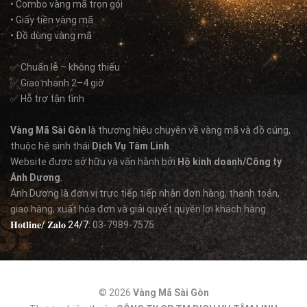
• Combo vàng mã trọn gói
• Giấy tiền vàng mã
• Đồ dùng vàng mã
✅ Chuẩn lễ – không thiếu
✅ Giao nhanh 2–4 giờ
✅ Hỗ trợ tận tình
Vàng Mã Sài Gòn
là thương hiệu chuyên về vàng mã và đồ cúng,
thuộc hệ sinh thái
Dịch Vụ Tâm Linh
.
Website được sở hữu và vận hành bởi
Hộ kinh doanh/Công ty
Ánh Dương
.
Ánh Dương là đơn vị trực tiếp tiếp nhận đơn hàng, thanh toán,
giao hàng, xuất hóa đơn và giải quyết quyền lợi khách hàng.
𝐇𝐨𝐭𝐥𝐢𝐧𝐞/ 𝐙𝐚𝐥𝐨 24/7:
03-7989-7575
© 2026
Vàng Mã Sài Gòn