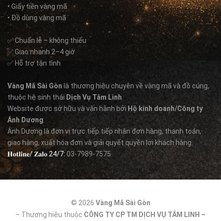
• Giấy tiền vàng mã
• Đồ dùng vàng mã
✅ Chuẩn lễ – không thiếu
✅ Giao nhanh 2–4 giờ
✅ Hỗ trợ tận tình
Vàng Mã Sài Gòn
là thương hiệu chuyên về vàng mã và đồ cúng,
thuộc hệ sinh thái
Dịch Vụ Tâm Linh
.
Website được sở hữu và vận hành bởi
Hộ kinh doanh/Công ty
Ánh Dương
.
Ánh Dương là đơn vị trực tiếp tiếp nhận đơn hàng, thanh toán,
giao hàng, xuất hóa đơn và giải quyết quyền lợi khách hàng.
𝐇𝐨𝐭𝐥𝐢𝐧𝐞/ 𝐙𝐚𝐥𝐨 24/7:
03-7989-7575
© 2026
Vàng Mã Sài Gòn
– Thương hiệu thuộc
CÔNG TY CP TM DỊCH VỤ TÂM LINH –