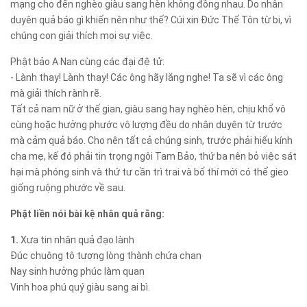
mạng cho đến nghèo giàu sang hèn không đồng nhau. Do nhân
duyên quả báo gì khiến nên như thế? Cúi xin Đức Thế Tôn từ bi, vì
chúng con giải thích mọi sự việc.
Phật bảo A Nan cùng các đại đệ tử:
- Lành thay! Lành thay! Các ông hãy lắng nghe! Ta sẽ vì các ông
mà giải thích rành rẽ.
Tất cả nam nữ ở thế gian, giàu sang hay nghèo hèn, chịu khổ vô
cùng hoặc hưởng phước vô lượng đều do nhân duyên từ trước
mà cảm quả báo. Cho nên tất cả chúng sinh, trước phải hiếu kính
cha mẹ, kế đó phải tin trọng ngôi Tam Bảo, thứ ba nên bỏ việc sát
hại mà phóng sinh và thứ tư cần trì trai và bố thí mới có thể gieo
giống ruộng phước về sau.
Phật liền nói bài kệ nhân quả rằng:
1.
Xưa tin nhân quả đạo lành
Đúc chuông tô tượng lòng thành chứa chan
Nay sinh hưởng phúc làm quan
Vinh hoa phú quý giàu sang ai bì.