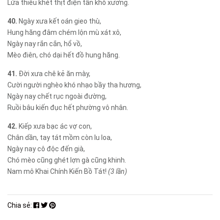
Lửa thiêu khét thịt điện tần khô xương.
40.
Ngày xưa kết oán gieo thù,
Hung hăng đâm chém lộn mù xát xô,
Ngày nay rắn cắn, hổ vồ,
Mèo điên, chó dại hết đồ hung hăng.
41.
Đời xưa chê kẻ ăn mày,
Cười người nghèo khó nhạo bầy tha hương,
Ngày nay chết rục ngoài đường,
Ruồi bâu kiến đục hết phường vô nhân.
42.
Kiếp xưa bạc ác vợ con,
Chân dần, tay tát mồm còn lu loa,
Ngày nay cô độc đến già,
Chó mèo cũng ghét lợn gà cũng khinh.
Nam mô Khai Chính Kiến Bồ Tát!
(3 lần)
Chia sẻ: