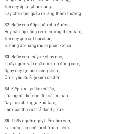
Đời nay dị tật phải mang,
Tay chân teo quắp rõ ràng thảm thương.
32.
Ngày xưa đập quán phá đường,
Hủy cầu lấp cống xem thường thiện tâm,
Đời nay què cụt hai chân,
Đi bằng đôi nạng muôn phần xót xa.
33.
Ngày xưa thấy kẻ cháy nhà,
Thấy người vấp ngã cười mà đứng xem,
Ngày nay tật ách kiêng khem,
Ốm o yếu đuối lại kèm cô đơn.
34.
Kiếp xưa gạt kẻ mù lòa,
Lừa người điếc lác để mà lợi thân,
Nay làm chó ngựa khổ tâm,
Làm loài thú vật trả dần tội xưa.
35.
Thấy người nguy hiểm làm ngơ,
Tai ương, cơ nhỡ lại chờ xem chơi,