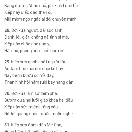
Báng đường Nhân quả, phỉ kinh Luân hồi,
Kiếp nay điếc đặc than ôi,
Mũi mồm ngơ ngáo ai dôi chuyện mình.
28.
Đời xưa ngược đãi súc sinh,
Đánh, lôi, giết, chẳng nể tình si mê,
Kiếp này chốc ghẻ nan y,
Hắc lào, phong hủi ê chề hám hôi.
29.
Kiếp xưa ganh ghét người tài,
Ác tâm hãm hại úm chài kẻ hay,
Nay bệnh bướu cổ mề đay,
Thân hình hôi hám ruồi bay hàng đàn.
30.
Đời xưa lắm sự dèm pha,
Gươm đưa hai lưỡi giáo khoa hai đầu,
Kiếp này sứt miệng răng vâu,
Nói lời quang quác ai hầu muốn nghe.
31.
Kiếp xưa đánh đập Mẹ Cha,
Hung hăng bất hiếu như là sài lang,