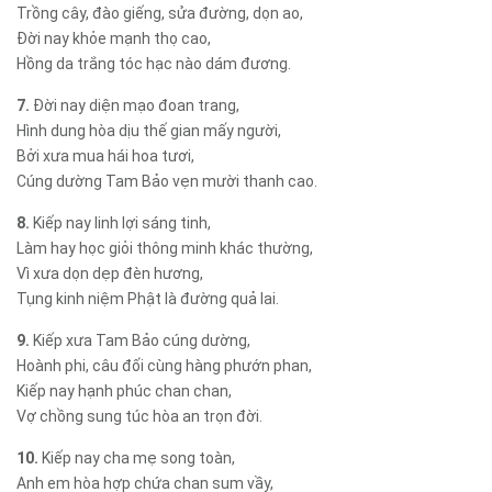
Trồng cây, đào giếng, sửa đường, dọn ao,
Đời nay khỏe mạnh thọ cao,
Hồng da trắng tóc hạc nào dám đương.
7.
Đời nay diện mạo đoan trang,
Hình dung hòa dịu thế gian mấy người,
Bởi xưa mua hái hoa tươi,
Cúng dường Tam Bảo vẹn mười thanh cao.
8.
Kiếp nay linh lợi sáng tinh,
Làm hay học giỏi thông minh khác thường,
Vì xưa dọn dẹp đèn hương,
Tụng kinh niệm Phật là đường quả lai.
9.
Kiếp xưa Tam Bảo cúng dường,
Hoành phi, câu đối cùng hàng phướn phan,
Kiếp nay hạnh phúc chan chan,
Vợ chồng sung túc hòa an trọn đời.
10.
Kiếp nay cha mẹ song toàn,
Anh em hòa hợp chứa chan sum vầy,