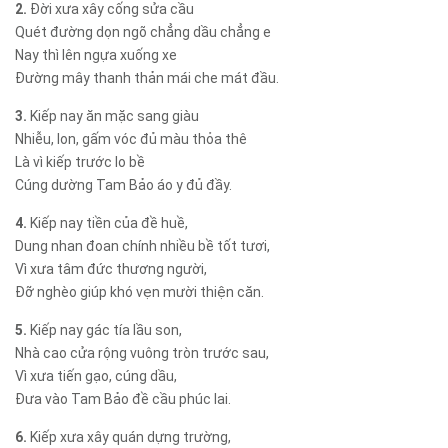
2.
Đời xưa xây cống sửa cầu
Quét đường dọn ngõ chẳng dầu chẳng e
Nay thì lên ngựa xuống xe
Đường mây thanh thản mái che mát đầu.
3.
Kiếp nay ăn mặc sang giàu
Nhiễu, lon, gấm vóc đủ màu thỏa thê
Là vì kiếp trước lo bề
Cúng dường Tam Bảo áo y đủ đầy.
4.
Kiếp nay tiền của đề huề,
Dung nhan đoan chính nhiều bề tốt tươi,
Vì xưa tâm đức thương người,
Đỡ nghèo giúp khó vẹn mười thiện căn.
5.
Kiếp nay gác tía lầu son,
Nhà cao cửa rộng vuông tròn trước sau,
Vì xưa tiến gạo, cúng dầu,
Đưa vào Tam Bảo đề cầu phúc lai.
6.
Kiếp xưa xây quán dựng trường,