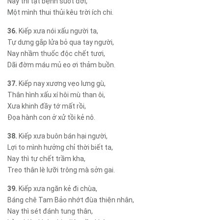
Nay thì tật bệnh suốt đời,
Một mình thui thủi kêu trời ích chi.
36.
Kiếp xưa nói xấu người ta,
Tự dưng gắp lửa bỏ qua tay người,
Nay nhầm thuốc độc chết tươi,
Dãi đờm máu mủ eo ơi thảm buồn.
37.
Kiếp nay xương vẹo lưng gù,
Thân hình xấu xí hôi mù than ôi,
Xưa khinh đầy tớ mất rồi,
Đọa hành con ở xử tồi kẻ nô.
38.
Kiếp xưa buôn bán hại người,
Lợi to mình hưởng chỉ thời biết ta,
Nay thì tự chết trầm kha,
Treo thân lè lưỡi trông mà sởn gai.
39.
Kiếp xưa ngăn kẻ đi chùa,
Báng chê Tam Bảo nhớt đùa thiện nhân,
Nay thì sét đánh tung thân,