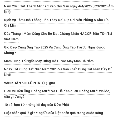
Năm 2025 Tết Thanh Minh rơi vào thứ Sáu ngày 4/4/2025 (7/3/2025 Âm
lịch)
Dịch Vụ Tâm Linh Thông Báo Thay Đổi Địa Chỉ Văn Phòng & Kho Hồ
Chí Minh
Đầy Tháng | Mâm Cúng Cho Bé Đạt Chứng Nhận HACCP Đầu Tiên Tại
Việt Nam
Giờ Đẹp Cúng Ông Táo 2025 Và Cúng Ông Táo Trước Ngày Được
Không?
Mâm Cúng Tổ Nghề May Đúng Để Được May Mắn Cả Năm
Ngày Tốt Cúng Tất Niên Năm 2025 Và Văn Khấn Cúng Tất Niên Đầy Đủ
Nhất
VĂN KHẤN KHI LỄ PHẬT(Tại gia)
Hiểu Về Đền Ông Hoàng Mười Và Đi lễ đền quan Hoàng Mười xin lộc,
cầu gì đúng?
10 bài học từ những lời dạy của Đức Phật
Luật nhân quả là gì? Ý nghĩa của luật nhân quả trong cuộc sống