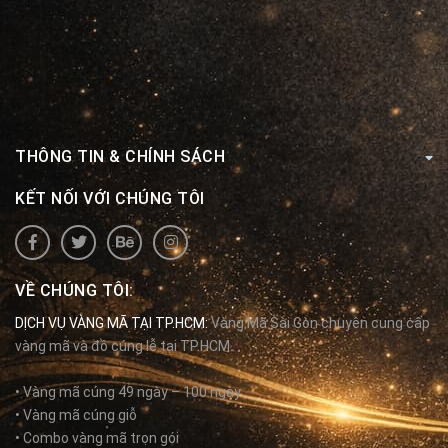
THÔNG TIN & CHÍNH SÁCH
KẾT NỐI VỚI CHÚNG TÔI
VỀ CHÚNG TÔI:
DỊCH VỤ VÀNG MÃ TẠI TP.HCM:
Vàng Mã Sài Gòn chuyên cung cấp
vàng mã và đồ cúng lễ tại TP.HCM.
• Vàng mã cúng 49 ngày – 100 ngày
• Vàng mã cúng giỗ
• Combo vàng mã trọn gói