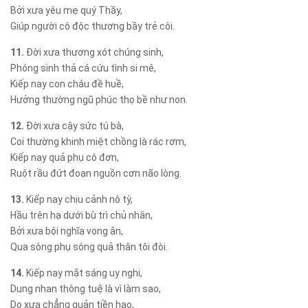
Bởi xưa yêu mẹ quý Thầy,
Giúp người cô độc thương bầy trẻ côi.
11.
Đời xưa thương xót chúng sinh,
Phóng sinh thả cá cứu tình si mê,
Kiếp nay con cháu đề huề,
Hưởng thường ngũ phúc thọ bề như non.
12.
Đời xưa cậy sức tú bà,
Coi thường khinh miệt chồng là rác rơm,
Kiếp nay quả phụ cô đơn,
Ruột rầu đứt đoạn nguồn cơn não lòng.
13.
Kiếp nay chịu cảnh nô tỳ,
Hầu trên hạ dưới bù trì chủ nhân,
Bởi xưa bội nghĩa vong ân,
Qua sông phụ sóng quả thân tôi đòi.
14.
Kiếp nay mắt sáng uy nghi,
Dung nhan thông tuệ là vì làm sao,
Do xưa chẳng quản tiền hao,