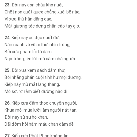
23.
Đời nay con cháu khó nuôi,
Chết non quặt quẹo chẳng xuôi bề nào,
Vì xưa thù hận dâng cao,
Mắt giương tóc dựng chân cào tay giơ.
24.
Kiếp nay cô độc suốt đời,
Năm canh vò võ ai thời nhìn trông,
Bởi xưa phạm lỗi tà dâm,
Ngó trông, lén lút mà xâm nhà người.
25.
Đời xưa xem sách dâm thư,
Bói nhằng phán cuội tính hư mọi đường,
Kiếp này mù mắt lang thang,
Mó sờ, rờ rẫm biết đường nào đi.
26.
Kiếp xưa đâm thọc chuyện người,
Khua môi múa lưỡi làm người nát tan,
Đời nay sù sụ ho khan,
Dãi đờm hôi hám máu chan dầm dề.
27.
Kiếp xưa Phật Pháp không tin,