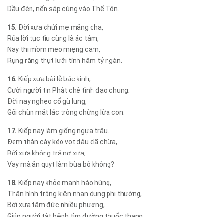
Dầu đèn, nến sáp cúng vào Thế Tôn.
15.
Đời xưa chửi mẹ mắng cha,
Rủa lời tục tĩu cùng là ác tâm,
Nay thì mồm méo miệng câm,
Rụng răng thụt lưỡi tính hâm tỷ ngàn.
16.
Kiếp xưa bài lễ bác kinh,
Cười người tin Phật chê tình đạo chung,
Đời nay nghẹo cổ gù lưng,
Gối chùn mắt lác trông chừng lừa con.
17.
Kiếp nay làm giống ngựa trâu,
Đem thân cày kéo vọt đâu đã chừa,
Bởi xưa không trả nợ xưa,
Vay mà ăn quỵt làm bừa bỏ không?
18.
Kiếp nay khỏe mạnh hào hùng,
Thân hình tráng kiện nhan dung phi thường,
Bởi xưa tâm đức nhiều phương,
Giúp người tật bệnh tìm đường thuốc thang.