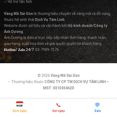
✅ Hỗ trợ tận tình
Vàng Mã Sài Gòn
là thương hiệu chuyên về vàng mã và đồ cúng,
thuộc hệ sinh thái
Dịch Vụ Tâm Linh
.
Website được sở hữu và vận hành bởi
Hộ kinh doanh/Công ty
Ánh Dương
.
Ánh Dương là đơn vị trực tiếp tiếp nhận đơn hàng, thanh toán,
giao hàng, xuất hóa đơn và giải quyết quyền lợi khách hàng.
𝐇𝐨𝐭𝐥𝐢𝐧𝐞/ 𝐙𝐚𝐥𝐨 24/7:
03-7989-7575
© 2026
Vàng Mã Sài Gòn
– Thương hiệu thuộc
CÔNG TY CP TM DỊCH VỤ TÂM LINH –
MST: 0315934620
📞
💬
NGÀY
Xem ngày
Gọi ngay
Zalo