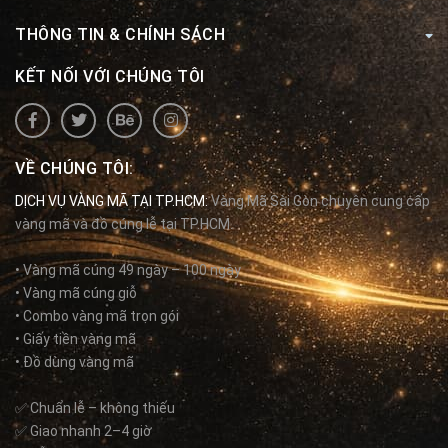
THÔNG TIN & CHÍNH SÁCH
KẾT NỐI VỚI CHÚNG TÔI
VỀ CHÚNG TÔI:
DỊCH VỤ VÀNG MÃ TẠI TP.HCM:
Vàng Mã Sài Gòn chuyên cung cấp
vàng mã và đồ cúng lễ tại TP.HCM.
• Vàng mã cúng 49 ngày – 100 ngày
• Vàng mã cúng giỗ
• Combo vàng mã trọn gói
• Giấy tiền vàng mã
• Đồ dùng vàng mã
✅ Chuẩn lễ – không thiếu
✅ Giao nhanh 2–4 giờ