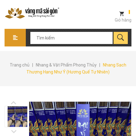
Giỏ hàng
Trang chủ
|
Nhang & Vật Phẩm Phong Thủy
|
Nhang Sạch
Thượng Hạng Như Ý (Hương Quế Tự Nhiên)