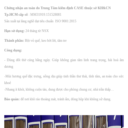
Chứng nhận an toàn do Trung Tâm kiểm định CASE thuộc sở KH&CN
Tp.HCM cấp số
: MM31919.151528081
Sản xuất tại làng nghề đạt tiêu chuẩn ISO 9001:2015
Hạn sử dụng:
24 tháng từ NSX
Thành phần:
Bột vỏ quế, keo bời lời, tăm tre
Công dụng:
- Dùng đốt thờ cúng hằng ngày. Giúp không gian tâm linh trang trọng, hài hoà âm
dương
-Mùi hương quế đặc trưng, nồng dịu giúp tinh thần thư thái, tĩnh tâm, an toàn cho sức
khoẻ
-Nhang ít khói, không cuộn tàn, dung được cho phòng chung cư, nhà trần thấp…
Bảo quản:
để nơi khô ráo thoáng mát, tránh ẩm, đóng hộp khi không sử dụng.