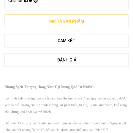
Chia sẻ:
MÔ TẢ SẢN PHẨM
CAM KẾT
ĐÁNH GIÁ
Nhang Sạch Thượng Hạng Như Ý (Hương Quế Tự Nhiên)
Lấy hình ảnh phượng hoàng sải cánh bay thể hiện cho sự cao quý và tôn nghiêm, được
xem là biểu tượng của sự thịnh vượng, sự phát triển, trí tuệ, uy tín, sức mạnh, khả năng
chịu đựng khó khăn và thử thách.
Đến với "Đồ Cúng Tâm Linh" mọi ước nguyện của bạn phải "Tâm thành - Nguyện đạt".
Khi bạn đốt nhang "Như Ý" để bạn cầu được, ước thấy mọi sự "Như Ý"!