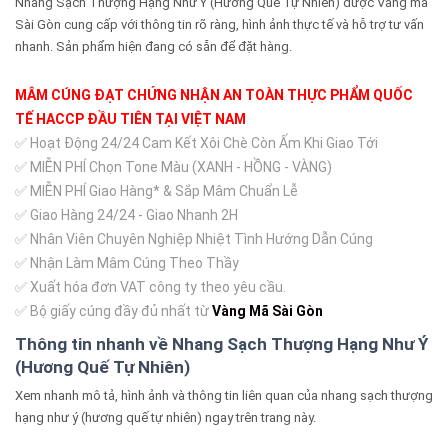
Nhang Sạch Thượng Hạng Như Ý (Hương Quế Tự Nhiên) được Vàng mã
Sài Gòn cung cấp với thông tin rõ ràng, hình ảnh thực tế và hỗ trợ tư vấn
nhanh. Sản phẩm hiện đang có sẵn để đặt hàng.
MÂM CÚNG ĐẠT CHỨNG NHẬN AN TOÀN THỰC PHẨM QUỐC
TẾ HACCP ĐẦU TIÊN TẠI VIỆT NAM
✅ Hoạt Động 24/24 Cam Kết Xôi Chè Còn Ấm Khi Giao Tới
✅ MIỄN PHÍ Chọn Tone Màu (XANH - HỒNG - VÀNG)
✅ MIỄN PHÍ Giao Hàng* & Sắp Mâm Chuẩn Lễ
✅ Giao Hàng 24/24 - Giao Nhanh 2H
✅ Nhân Viên Chuyên Nghiệp Nhiệt Tình Hướng Dẫn Cúng
✅ Nhận Làm Mâm Cúng Theo Thầy
✅ Xuất hóa đơn VAT công ty theo yêu cầu.
✅ Bộ giấy cúng đầy đủ nhất từ
Vàng Mã Sài Gòn
Thông tin nhanh về Nhang Sạch Thượng Hạng Như Ý
(Hương Quế Tự Nhiên)
Xem nhanh mô tả, hình ảnh và thông tin liên quan của nhang sạch thượng
hạng như ý (hương quế tự nhiên) ngay trên trang này.