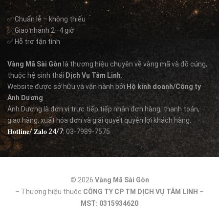
✅ Chuẩn lễ – không thiếu
✅ Giao nhanh 2–4 giờ
✅ Hỗ trợ tận tình
Vàng Mã Sài Gòn
là thương hiệu chuyên về vàng mã và đồ cúng,
thuộc hệ sinh thái
Dịch Vụ Tâm Linh
.
Website được sở hữu và vận hành bởi
Hộ kinh doanh/Công ty
Ánh Dương
.
Ánh Dương là đơn vị trực tiếp tiếp nhận đơn hàng, thanh toán,
giao hàng, xuất hóa đơn và giải quyết quyền lợi khách hàng.
𝐇𝐨𝐭𝐥𝐢𝐧𝐞/ 𝐙𝐚𝐥𝐨 24/7:
03-7989-7575
© 2026
Vàng Mã Sài Gòn
– Thương hiệu thuộc
CÔNG TY CP TM DỊCH VỤ TÂM LINH –
MST: 0315934620