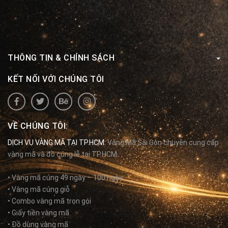
THÔNG TIN & CHÍNH SÁCH
KẾT NỐI VỚI CHÚNG TÔI
VỀ CHÚNG TÔI:
DỊCH VỤ VÀNG MÃ TẠI TP.HCM:
Vàng Mã Sài Gòn chuyên cung cấp
vàng mã và đồ cúng lễ tại TP.HCM.
• Vàng mã cúng 49 ngày – 100 ngày
• Vàng mã cúng giỗ
• Combo vàng mã trọn gói
• Giấy tiền vàng mã
• Đồ dùng vàng mã