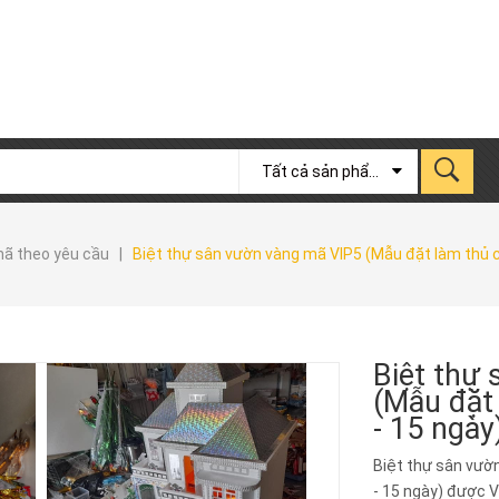
Tất cả sản phẩm
mã theo yêu cầu
|
Biệt thự sân vườn vàng mã VIP5 (Mẫu đặt làm thủ c
Biệt thự
(Mẫu đặt 
- 15 ngày
Biệt thự sân vườ
- 15 ngày) được V