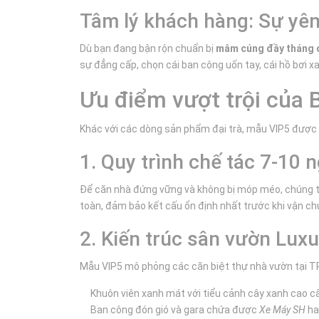
Tâm lý khách hàng: Sự yên
Dù bạn đang bận rộn chuẩn bị
mâm cúng đầy tháng 
sự đẳng cấp, chọn cái ban công uốn tay, cái hồ bơi x
Ưu điểm vượt trội của 
Khác với các dòng sản phẩm đại trà, mẫu VIP5 được 
1. Quy trình chế tác 7-10 
Để căn nhà đứng vững và không bị móp méo, chúng tôi
toàn, đảm bảo kết cấu ổn định nhất trước khi vận c
2. Kiến trúc sân vườn Luxur
Mẫu VIP5 mô phỏng các căn biệt thự nhà vườn tại TP
Khuôn viên xanh mát với tiểu cảnh cây xanh cao c
Ban công đón gió và gara chứa được
Xe Máy SH
ha