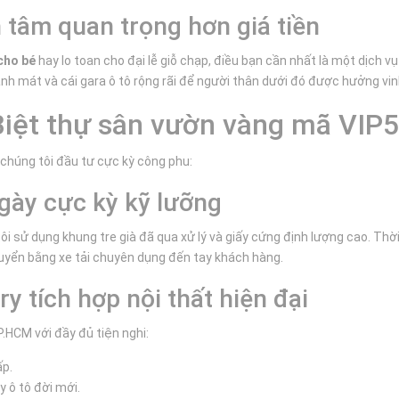
 tâm quan trọng hơn giá tiền
cho bé
hay lo toan cho đại lễ giỗ chạp, điều bạn cần nhất là một dịch v
anh mát và cái gara ô tô rộng rãi để người thân dưới đó được hưởng vinh
Biệt thự sân vườn vàng mã VIP5
chúng tôi đầu tư cực kỳ công phu:
ngày cực kỳ kỹ lưỡng
 sử dụng khung tre già đã qua xử lý và giấy cứng định lượng cao. Thời
huyển bằng xe tải chuyên dụng đến tay khách hàng.
y tích hợp nội thất hiện đại
.HCM với đầy đủ tiện nghi:
ấp.
y ô tô đời mới.