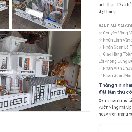
ảnh thực tế và hỗ
đặt hàng.
VÀNG MÃ SÀI GÒ
✅ Chuyên Vàng Mã
✅ Nhận Làm Vàng
✅ Nhận Soạn Lễ Th
✅ Giao Hàng Toàn
Lỗi Không Cúng Đ
✅ Nhân Viên Chuy
✅ Nhận Soạn Mâm
Thông tin nha
đặt làm thủ cô
Xem nhanh mô tả, 
vườn vàng mã vip5
ngay trên trang n