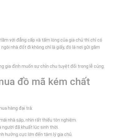
tầm với đẳng cấp và tấm lòng của gia chủ thì chỉ có
ôi nhà đốt đi không chỉ là giấy, đó là nơi gửi gắm
ng gia đình muốn sự chỉn chu tuyệt đối trong lễ cúng.
i mua đồ mã kém chất
ua hàng đại trà:
mái nhà sập, nhìn rất thiếu tôn nghiêm.
 người đã khuất lúc sinh thời.
nh hưởng cực lớn đến tâm lý gia chủ.