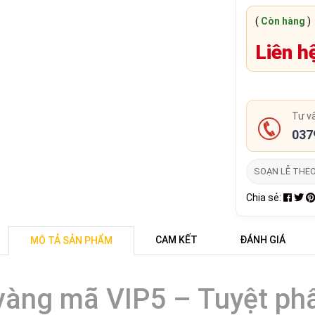
(
Còn hàng
)
Liên h
Tư v
037
SOẠN LỄ THE
Chia sẻ:
CAM KẾT
ĐÁNH GIÁ
MÔ TẢ SẢN PHẨM
 vàng mã VIP5 – Tuyệt ph