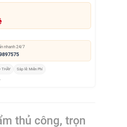
ệ
ấn nhanh 24/7
9897575
O THẦY
Sắp lễ: Miễn Phí
ẩm thủ công, trọn