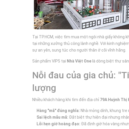
Tại TP.HCM, việc tìm mua một ngôi nhà giấy không 
tại những xưởng thủ công lành nghề. Với kinh nghiệm 
sự an yên, sung túc cho người thân ở cõi vĩnh hằng.
Sản phẩm VIP5 tại
Nhà Việt One
là dòng biệt thự sân
Nỗi đau của gia chủ: "
lượng
Nhiều khách hàng khi tìm đến địa chỉ
79A Huỳnh Thị 
Hàng "mã" đúng nghĩa:
Nhà mỏng dính, khung tre m
Sai lệch mẫu mã:
Đặt biệt thự hiện đại nhưng nhận
Lỗi hẹn giờ hoàng đạo:
Đã định giờ hóa vàng nhưn