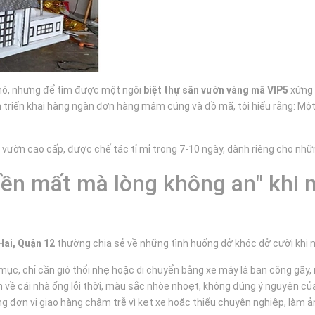
khó, nhưng để tìm được một ngôi
biệt thự sân vườn vàng mã VIP5
xứng 
triển khai hàng ngàn đơn hàng mâm cúng và đồ mã, tôi hiểu rằng: Một ng
 vườn cao cấp, được chế tác tỉ mỉ trong 7-10 ngày, dành riêng cho nhữ
Tiền mất mà lòng không an" kh
Hai, Quận 12
thường chia sẻ về những tình huống dở khóc dở cười khi m
ục, chỉ cần gió thổi nhẹ hoặc di chuyển bằng xe máy là ban công gãy, 
 về cái nhà ống lỗi thời, màu sắc nhòe nhoẹt, không đúng ý nguyện của
g đơn vị giao hàng chậm trễ vì kẹt xe hoặc thiếu chuyên nghiệp, làm ả