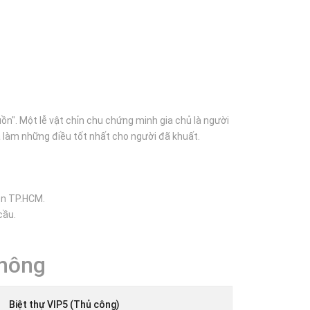
ồn". Một lễ vật chỉn chu chứng minh gia chủ là người
ã làm những điều tốt nhất cho người đã khuất.
ện TP.HCM.
cầu.
thông
Biệt thự VIP5 (Thủ công)