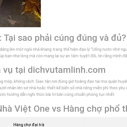
t: Tại sao phải cúng đúng và đủ?
 dâng lên một ngôi nhà khang trang thể hiện đạo lý "Uống nước nhớ ngu
giúp bạn nhẹ lòng mà còn mang lại sự an tâm tuyệt đối, tin rằng mình đ
h vụ tại dichvutamlinh.com
 móp, không rách. Giao tận nơi đúng giờ hoàng đạo tại mọi quận huy
gười nhận lên sớ nhà hoặc thiết kế biển số nhà riêng miễn phí theo yêu 
ợc hướng dẫn nghi thức bài trí bàn cúng chuẩn phong tục nhất.
Nhà Việt One vs Hàng chợ phổ 
Hàng chợ đại trà