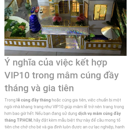
Ý nghĩa của việc kết hợp
VIP10 trong mâm cúng đầy
tháng và gia tiên
Trong
lễ cúng đầy tháng
hoặc cúng gia tiên, việc chuẩn bị một
ngôi nhà khang trang như VIP10 giúp mâm lễ trở nên trang trọng
hơn bao giờ hết. Nếu bạn đang sử dụng
dịch vụ mâm cúng đầy
tháng TP.HCM
, hãy đặt kèm mẫu biệt thự này để cầu mong tổ
tiên che chở cho bé và gia đình luôn được an cư lạc nghiệp, hanh