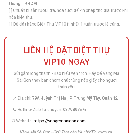
tháng TP.HCM
.
[ ] Chuẩn bị sẵn rượu, trà, hoa tươi để xin phép thổ địa trước khi
hóa biệt thự.
[ ] Đã đặt hàng Biệt Thự VIP10 ít nhất 1 tuần trước lễ cúng.
LIÊN HỆ ĐẶT BIỆT THỰ
VIP10 NGAY
Gửi gắm lòng thành - Báo hiếu vẹn tròn. Hãy để Vàng Mã
Sài Gòn thay bạn chăm chút từng nếp giấy cho người
thân yêu.
📍 Địa chỉ:
79A Huỳnh Thị Hai, P. Trung Mỹ Tây, Quận 12
📞 Hotline/Zalo tư chuyên:
0379897575
🌐 Website:
https://vangmasaigon.com
Vàng Mã Sài Gòn - Chữ Tâm dẫn lối, chữ Tín vươn xa.