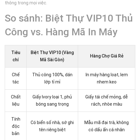
thông trong mọi việc.
So sánh: Biệt Thự VIP10 Thủ
Công vs. Hàng Mã In Máy
Tiêu
Biệt Thự VIP10 (Vàng
Hàng Chợ Giá Rẻ
chí
Mã Sài Gòn)
Chế
Thủ công 100%, dán
In máy hàng loạt, lem
tác
lớp tỉ mỉ
nhem keo
Chất
Giấy Ivory loại 1, phủ
Giấy tái chế mỏng, dễ
liệu
bóng sang trọng
rách, nhòe màu
Tính
Có biển số nhà, sớ ghi
Mẫu mã đại trà, không
độc
tên riêng biệt
có dấu ấn cá nhân
bản