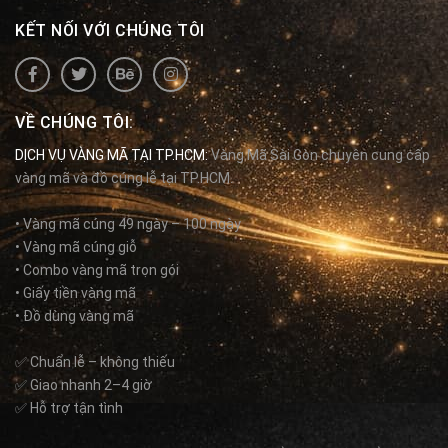
KẾT NỐI VỚI CHÚNG TÔI
VỀ CHÚNG TÔI:
DỊCH VỤ VÀNG MÃ TẠI TP.HCM:
Vàng Mã Sài Gòn chuyên cung cấp
vàng mã và đồ cúng lễ tại TP.HCM.
• Vàng mã cúng 49 ngày – 100 ngày
• Vàng mã cúng giỗ
• Combo vàng mã trọn gói
• Giấy tiền vàng mã
• Đồ dùng vàng mã
✅ Chuẩn lễ – không thiếu
✅ Giao nhanh 2–4 giờ
✅ Hỗ trợ tận tình