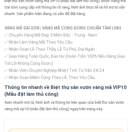
Biệt thự sân vườn vàng mã VIP10 (Mẫu đặt làm thủ công) được Vàng mã
Sài Gòn cung cấp với thông tin rõ ràng, hình ảnh thực tế và hỗ trợ tư vấn
nhanh. Sản phẩm hiện đang có sẵn để đặt hàng.
VÀNG MÃ SÀI GÒN | VÀNG MÃ CÚNG ĐÚNG CHUẨN TÂM LINH
✅ Chuyên Vàng Mã Đẹp 3 Miền Bắc - Trung - Nam
✅ Nhận Làm Vàng Mã Theo Yêu Cầu
✅ Nhận Soạn Lễ Theo Thầy, Lễ Tứ Phú, Đại Ngàn...
✅ Giao Hàng Toàn Quốc, Bao Hư (Hoàn Tiền 100% Nếu Hàng Giao
Tới Lỗi Không Cúng Được)
✅ Nhân Viên Chuyên Nghiệp Nhiệt Tình Tư Vấn 24/24
✅ Nhận Soạn Mâm Cúng Theo Lễ, Theo Yêu Cầu
Thông tin nhanh về Biệt thự sân vườn vàng mã VIP10
(Mẫu đặt làm thủ công)
Xem nhanh mô tả, hình ảnh và thông tin liên quan của biệt thự sân vườn
vàng mã vip10 (mẫu đặt làm thủ công) ngay trên trang này.