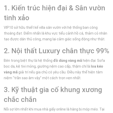
1. Kiến trúc hiện đại & Sân vườn
tinh xảo
VIP10 sở hữu thiết kế villa sân vườn với hệ thống ban công
thoáng đạt. Điểm nhấn là khu vực tiểu cảnh hồ cá, thảm cỏ nhân
tạo được dán thủ công, mang lại cảm giác sống động như thật.
2. Nội thất Luxury chân thực 99%
Bên trong biệt thự là hệ thống
đồ dùng vàng mã
hiện đại: Sofa
bọc da, kệ tivi mỏng, giường nệm cao cấp, thậm chí là
loa kéo
vàng mã
giải trí nếu gia chủ có yêu cầu. Điều này thể hiện tâm
niệm "trần sao âm vậy" một cách trọn vẹn nhất.
3. Kỹ thuật gia cố khung xương
chắc chắn
Nỗi sợ lớn nhất khi mua nhà giấy online là hàng bị móp méo. Tại