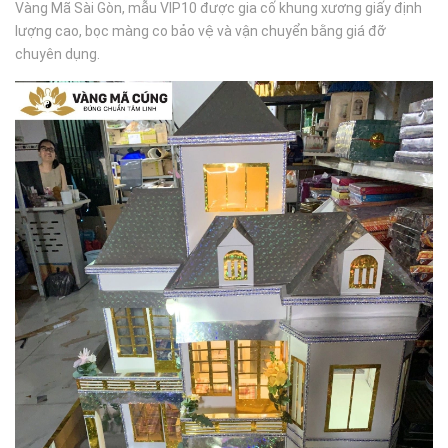
Vàng Mã Sài Gòn, mẫu VIP10 được gia cố khung xương giấy định
lượng cao, bọc màng co bảo vệ và vận chuyển bằng giá đỡ
chuyên dụng.